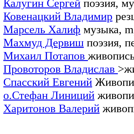
Калугин Сергей
поэзия, м
Ковенацкий Владимир
рез
Марсель Халиф
музыка, m
Махмуд Дервиш
поэзия, п
Михаил Потапов
живопис
Провоторов Владислав
>ж
Спасский Евгений
Живопис
о.Стефан Линиций
живопи
Харитонов Валерий
живоп