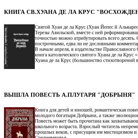
КНИГА СВ.ХУАНА ДЕ ЛА КРУС "ВОСХОЖДЕ
Святой Хуан де ла Крус (Хуан Йепес й Альварес
Терезы Авильской, вместе с ней реформировавш
точностью можно атрибутировать всего десять. 
построчными, едва ли не дословными комментар
В начале апреля, в издательстве Православног
книга католического святого Хуана де ла Крус «
Хуана де ла Крус (большинство стихотворений в
ВЫШЛА ПОВЕСТЬ А.ПЛУГАРЯ "ДОБРЫНЯ"
Книга для детей и юношей, романтическая пове
молодого богатыря Добрыни, а также эволюци
Повесть может быть прочитана как захватывающ
школьного возраста. Взрослый читатель непрем
прошлых веков, с присущим им мистицизмом и 
Средневековья.