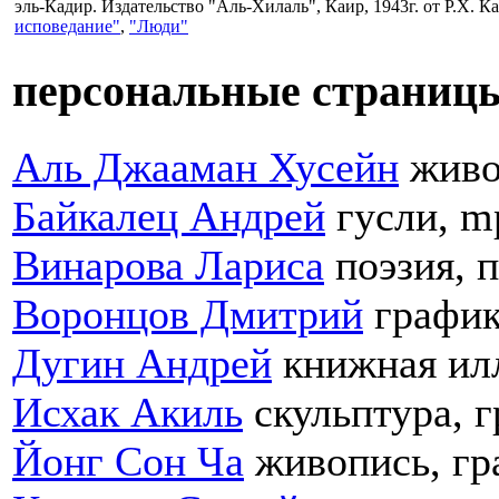
эль-Кадир. Издательство "Аль-Хилаль", Каир, 1943г. от Р.Х. 
исповедание"
,
"Люди"
персональные страниц
Аль Джааман Хусейн
живо
Байкалец Андрей
гусли, m
Винарова Лариса
поэзия, 
Воронцов Дмитрий
график
Дугин Андрей
книжная ил
Исхак Акиль
скульптура, 
Йонг Сон Ча
живопись, г