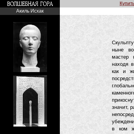
Купит
Акиль Исхак
Скульпту
ныне во
мастер 
находя в
как и ж
посредс
глобальн
каменн
прикосну
значит, 
непосре
убеждени
в ком ж