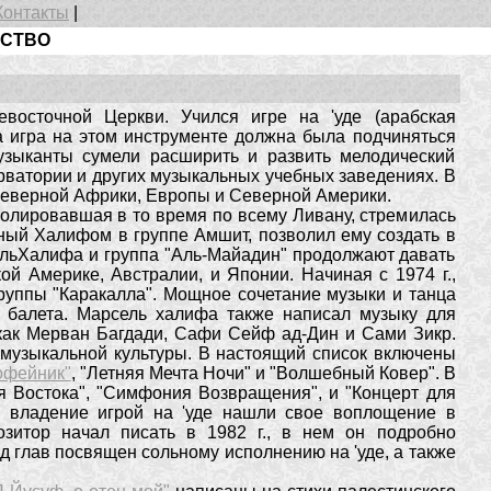
Контакты
|
ССТВО
восточной Церкви. Учился игре на 'уде (арабская
а игра на этом инструменте должна была подчиняться
узыканты сумели расширить и развить мелодический
рватории и других музыкальных учебных заведениях. В
 Северной Африки, Европы и Северной Америки.
ролировавшая в то время по всему Ливану, стремилась
ный Халифом в группе Амшит, позволил ему создать в
сельХалифа и группа "Аль-Майадин" продолжают давать
й Америке, Австралии, и Японии. Начиная с 1974 г.,
руппы "Каракалла". Мощное сочетание музыки и танца
 балета. Марсель халифа также написал музыку для
как Мерван Багдади, Сафи Сейф ад-Дин и Сами Зикр.
музыкальной культуры. В настоящий список включены
офейник"
, "Летняя Мечта Ночи" и "Волшебный Ковер". В
я Востока", "Симфония Возвращения", и "Концерт для
е владение игрой на 'уде нашли свое воплощение в
озитор начал писать в 1982 г., в нем он подробно
д глав посвящен сольному исполнению на 'уде, а также