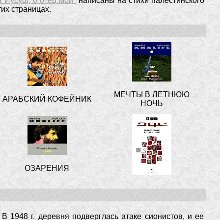
Я Йусуф, о отец мой"
написаны на стихи палестинского
их страницах.
МЕЧТЫ В ЛЕТНЮЮ
АРАБСКИЙ КОФЕЙНИК
НОЧЬ
ОЗАРЕНИЯ
В 1948 г. деревня подверглась атаке сионистов, и ее