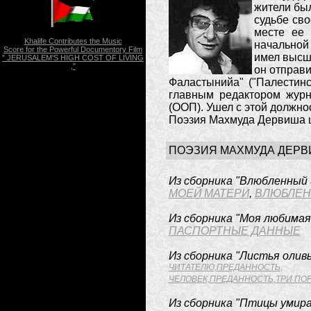
жители был
судьбе сво
месте ее 
Khalife Contributes the Music
начальной 
Score for the Powerful Documentory Film
имел высше
" JERUSALEM'S HIGH COST OF LIVING
,"
он отправи
Фаластынийа" ("Палестин
главным редактором жур
(ООП). Ушел с этой должнос
Поэзия Махмуда Дервиша ши
ПОЭЗИЯ МАХМУДА ДЕР
Из сборника "Влюбленный 
МОЕЙ МАТЕРИ
,
ВЛЮБЛЕН
Из сборника "Моя любимая
ПАСПОРТНЫЕ ДАННЫЕ
Из сборника "Листья оливы
ЧИТАТЕЛЮ,
ПРЕДАННОСТЬ
,
ЧЕЛОВЕК,ПРЕДАННОСТЬ,ТРИ ПОР
Из сборника "Птицы умира