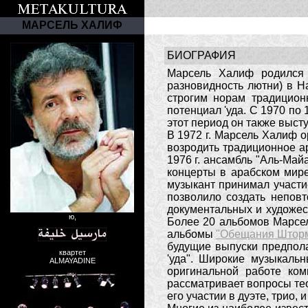
МАРСЕЛЬ ХАЛИФ
БИОГРАФИЯ
Марсель Халиф родился 
разновидность лютни) в Н
строгим норам традицион
потенциал 'уда. С 1970 по
этот период он также выст
В 1972 г. Марсель Халиф о
возродить традиционное а
1976 г. ансамбль "Аль-Ма
концерты в арабском мире
музыкант принимал участи
позволило создать непов
документальных и художес
ю,
Более 20 альбомов Марсе
альбомы
"Обещания Штор
будущие выпуски предпола
квартет
'уда". Широкие музыкаль
ALMAYADINE
оригинальной работе ком
рассматривает вопросы тео
его участии в дуэте, трио, и