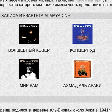
тных песен Марселя Халифа, такие, как
"Моей матери"
, и
"
орчество которого мы также имеем честь представить на эт
ХАЛИФА И КВАРТЕТА ALMAYADINE
ВОЛШЕБНЫЙ КОВЕР
КОНЦЕРТ УД
МИР ВАМ
АХМАД АЛЬ АРАБИ
виш родился в деревне аль-Бирвах около Aкки в 1941г.. 