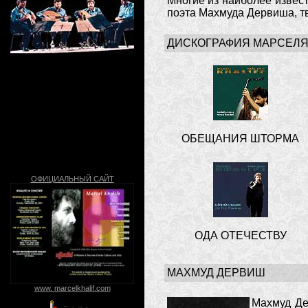
Многие из наиболее извес
поэта Махмуда Дервиша, тв
ДИСКОГРАФИЯ МАРСЕЛЯ 
Cлева напрво
Аббоуд Аль-Салади
(бас)
Шарбель Роухана (уд)
Марсель Халиф
(композитор,ул)
ОБЕЩАНИЯ ШТОРМА
Али Аль-Хатиб
(тамбурин)
ОФИЦИАЛЬНЫЙ САЙТ
ОДА ОТЕЧЕСТВУ
МАХМУД ДЕРВИШ
www. marcelkhalif.com
Махмуд Дер