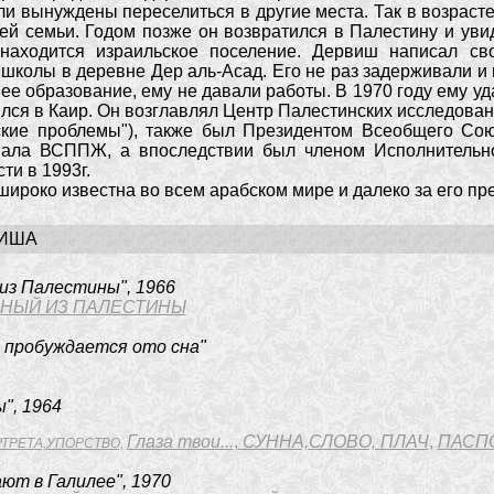
и вынуждены переселиться в другие места. Так в возрасте
ей семьи. Годом позже он возвратился в Палестину и увид
находится израильское поселение. Дервиш написал св
школы в деревне Дер аль-Aсад. Его не раз задерживали и 
е образование, ему не давали работы. В 1970 году ему удал
лся в Каир. Он возглавлял Центр Палестинских исследован
ские проблемы"), также был Президентом Всеобщего Сою
нала ВСППЖ, а впоследствии был членом Исполнительн
ти в 1993г.
роко известна во всем арабском мире и далеко за его пр
ВИША
из Палестины", 1966
НЫЙ ИЗ ПАЛЕСТИНЫ
 пробуждается ото сна"
", 1964
Глаза твои...
,
СУННА,СЛОВО,
ПЛАЧ
,
ПАСП
ТРЕТА,УПОРСТВО,
ют в Галилее", 1970