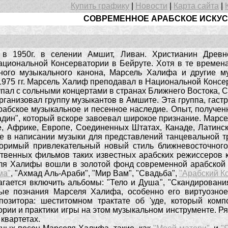
Купить графику
|
Новости
|
Карта сайта
|
СОВРЕМЕННОЕ АРАБСКОЕ ИСКУ
в 1950г. в селении Амшит, Ливан. Христианин Древне
ациональной Консерватории в Бейруте. Хотя в те времен
ного музыкального канона, Марсель Халифа и другие м
 1975 гг. Марсель Халиф преподавал в Национальной Консе
упал с сольными концертами в странах Ближнего Востока,
рганизовал группу музыкантов в Амшите. Эта группа, гаст
рабское музыкальное и песенное наследие. Опыт, получен
йадин", который вскоре завоевал широкое признание. Мар
, Африке, Европе, Соединенных Штатах, Канаде, Латинско
е в написании музыки для представлений танцевальной т
торимый привлекательный новый стиль ближневосточного
твенных фильмов таких известных арабских режиссеров 
ля Халифы вошли в золотой фонд современной арабской 
ма"
, "Ахмад Аль-Араби", "Мир Вам", "Свадьба",
"Арабский К
гается включить альбомы: "Тело и Душа", "Скандировани
ные познания Марселя Халифа, особенно его виртуозно
позитора: шеститомном трактате об 'уде, который комп
рии и практики игры на этом музыкальном инструменте. Ря
 квартетах.