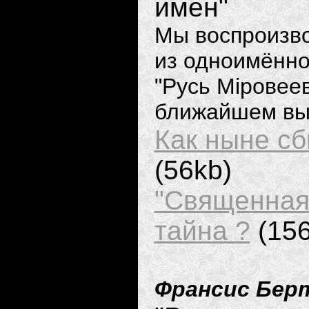
имен"
Мы воспроизв
из одноимённо
"Русь Мiровее
ближайшем вы
Как ныне с
(56kb)
"Священная
тайна ?
(156
Франсис Бер