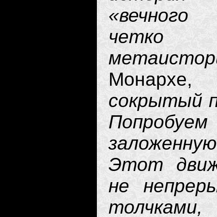
«вечного 
четк
метаисто
Монархе
сокрытый п
Попробу
заложенну
Этот движ
не непрер
толчками