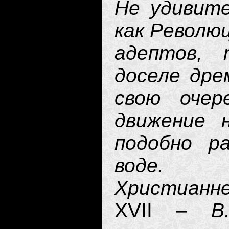
Не удивите
как Революц
адептов, 
доселе др
свою очер
движение 
подобно р
воде. У
Христианн
XVII –
В.