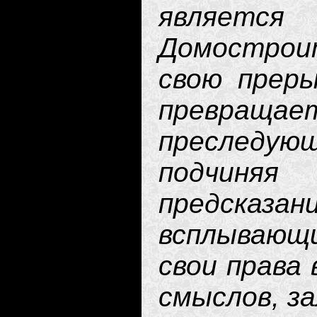
являет
Домостроит
свою прер
превращае
преследу
подчиняя
предсказ
всплывающи
свои права
смыслов, за