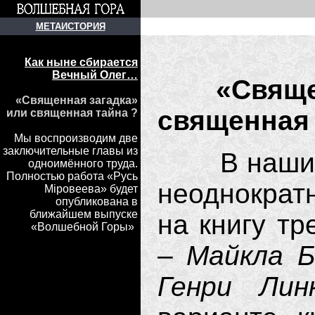
МЕТАИСТОРИЯ
Как ныне сбирается
Вечный Олег…
«Священ
«Священная загадка»
священная 
или священная тайна ?
Мы воспроизводим две
заключительные главы из
В наших п
одноимённого труда.
Полностью работа «Русь
неоднократ
Мiровеева» будет
опубликована в
ближайшем выпуске
на книгу тр
«Волшебной Горы»
)
–
Майкла Б
Генри Лин