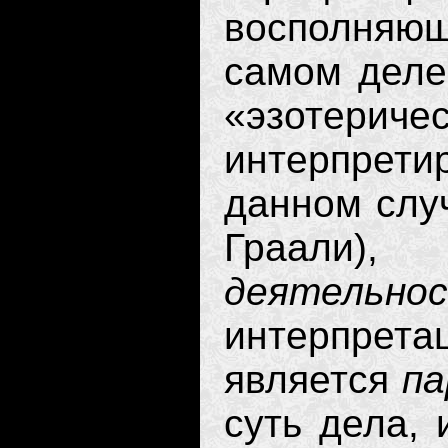
восполняю
самом деле 
«эзотер
интерпрет
данном слу
Граали)
деятель
интерпрет
является
п
суть дела,