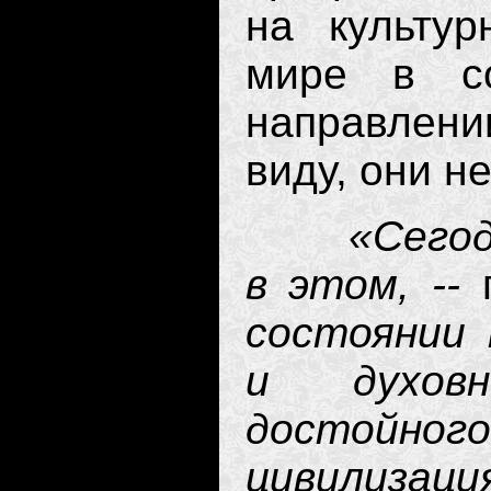
на культур
мире в со
направлени
виду, они н
«Сего
в этом, --
состоянии 
и духов
достойно
цивил