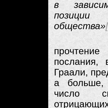
в зависи
позици
общества»
Более т
прочтени
послания,
Граали, пре
а больше, 
число с
отрицающ