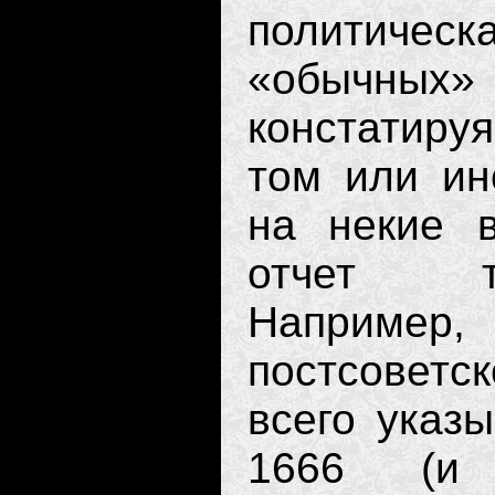
политическ
«обычны
констатиру
том или ин
на некие в
отчет та
Например
постсоветс
всего указы
1666 (и