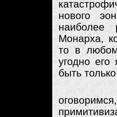
катастроф
нового эо
наиболее 
Монарха, к
то в любом
угодно его 
быть только
Однако
оговоримс
примитив