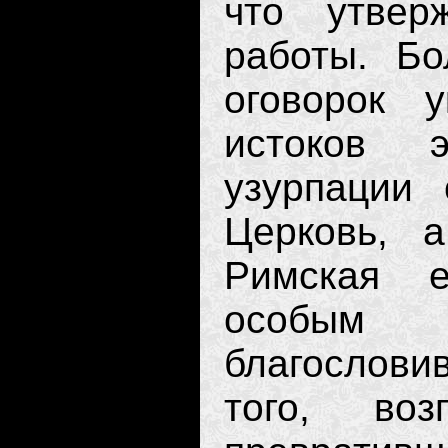
что утвер
работы. Бо
оговорок 
истоков 
узурпации 
Церковь, 
Римская е
особым
благослови
того, во