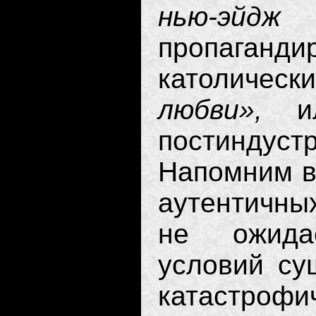
нью-эй
пропаган
католичес
любви»,
и
постинду
Напомним в 
аутентичны
не ожида
условий су
катастрофи