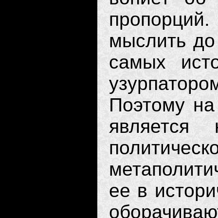
пропорций
мыслить до 
самых ист
узурпатором
Поэтому на
является
политическ
метаполити
ее в истор
оборачива