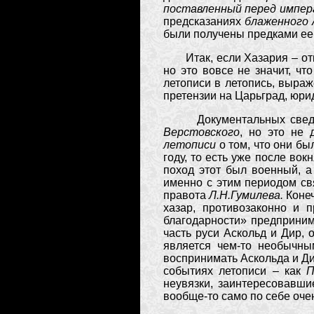
поставленный перед импер
предсказаниях
блаженного 
были получены предками ее р
Итак, если Хазария – о
но это вовсе не значит, ч
летописи в летопись, выраж
претензии на Царьград, юри
Документальных сведен
Верстовского
, но это не 
летописи
о том, что они б
году, то есть уже после во
поход этот был военный, 
именно с этим периодом св
правота
Л.Н.Гумилева.
Коне
хазар, противозаконно и 
благодарности» предприним
часть руси Аскольд и Дир, 
является чем-то необычны
воспринимать Аскольда и Ди
событиях летописи – как
П
неувязки, заинтересовавши
вообще-то само по себе очен