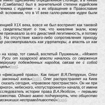
не имеет однозначно определенной столицы, а в Киеве
в (Самбатас)
был в значительной степени иудейским
лемика с иудеями – а их обращение в Православие
й: вспомним, что в VI веке галло-римские иудеи были
нцией Х1Х века, вовсе не был воспринят как таковой
свидетельствует о том, что киевляне знали, кому
е признавало за его династией легитимность, и потому
. На отсутствие какого-либо сопротивления приходу
ир рассматривались как узурпаторы, а власть их как
 на хазар, тот самый, воспетый Пушкиным...
«Может
 Руси от хазарской власти началось со свержения
ерхушку побежденных народов, связав ее с собой
 цель»
[xxii]
.
ся «фиксацией права». Как пишет
В.Я.Петрухин, Олег
 законный князь»
[xxiii]
.
Олег распространяет на Киев
ы сказать сегодня, «правовое пространство». Он ни при
ирного», небесного, «потустороннего» начала, от имени
исследователь истории права
В.А.Якобсон, -- первыми
божества. Однако важно подчеркнуть, что общество
е возникших несправедливостей»
[xxiv]
.