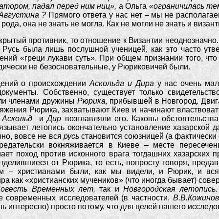
атором, падал перед ним ниц»,
а Ольга
«ограничилась тем
Августина ?
Прямого ответа у нас нет – мы не располагае
ода, она не знать не могла. Как не могли не знать и визан
ткрытый противник, то отношение к Византии неоднозначно.
то Русь была лишь послушной ученицей, как это часто ут
ений «греци лукави суть». При общем признании того, что
дически не безосновательные, у Рюриковичей были.
ий о происхождении
Аскольда и Дира
у нас очень мал
документы. Собственно, существует только свидетельст
ыли членами дружины
Рюрика,
прибывшей в Новгород. Двигая
княжения Рюрика, захватывают Киев и начинают властвоват
а
Аскольд
и
Дир
возглавляли его. Каковы обстоятельств
язывает летопись окончательно установление хазарской д
чно, вовсе не вся
русь
становится союзницей (а фактически 
предательски вокняживается в Киеве – месте пересече
ает поход против исконного врага тогдашних хазарских п
отделившиеся от Рюрика, то есть, попросту говоря, преда
м – христианами были, как мы видели, и Рюрик, и вся
ра как «христианских мучеников» (что иногда бывает) сове
овесть Временных лет,
так и
Новгородская летопись
е современных исследователей (в частности,
В.В.Кожино
ь интересно) просто потому, что для целей нашего исследо