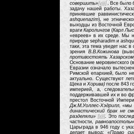
совершить»
[viii]
.
Все было 
задачу нашей работы. Хаза
принявшие раввинистическ
ashquenazim
), не этническ
выходцы из Восточной Евро
враги
Каролингов
(
Карл Лы
«евреев» в их среде. Мы н
природе sepharadim и ashqu
таки, эта тема уведет нас в
зрения
В.В.Кожинова
(выво
противостоять Хазарскому
Основание меровингского (в
Евразии означало вытеснен
Римской епархией, было не
актуально. Существуют ле
Щека
и
Хорива)
после 843 г
империей, а, следовател
поддерживавшей их и во фра
престол Восточной Импери
Дж.М.Уоллес-Хэдрилл, «мы
династический брак не см
разделяли»
[xii]
.
Это послед
частности,
равноапостольн
Царьграда в 946 году с ука
делает вывод:
«Право си