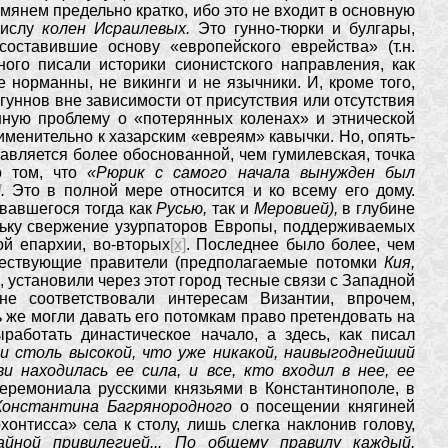
мянем предельно кратко, ибо это не входит в основную
числу
колен Исраилевых.
Это гунно-тюрки и булгары,
составившие основу «европейского еврейства» (т.н.
ного писали историки сионистского направления, как
е норманны, не викинги и не язычники. И, кроме того,
в гуннов вне зависимости от присутствия или отсутствия
нную проблему о «потерянных коленах» и этнической
именительно к хазарским «евреям» кавычки. Но, опять-
ставляется более обоснованной, чем гумилевская, точка
о том, что
«Рюрик с самого начала вынужден был
]
.
Это в полной мере относится и ко всему его дому.
овавшегося тогда как
Русью,
так и
Меровией),
в глубине
кольку свержение узурпаторов Европы, поддерживаемых
й епархии, во-вторых
[x]
. Последнее было более, чем
дшествующие правители (предполагаемые потомки
Кия,
, установили через этот город тесные связи с Западной
е соответствовали интересам Византии, впрочем,
 же могли давать его потомкам право претендовать на
аботать династическое начало, а здесь, как писал
и столь высокой, что уже никакой, наивыгоднейший
и находилась ее сила, и все, кто входил в нее, ее
еремониала русскими князьями в Константинополе, в
Константина Багрянородного
о посещении княгиней
хонтисса» села к столу, лишь слегка наклонив голову,
йной привилегией... По общему правилу каждый,