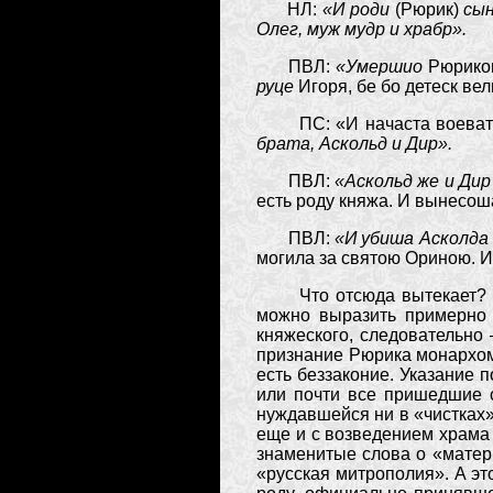
НЛ:
«И роди
(Рюрик)
сын
Олег, муж мудр и храбр».
ПВЛ:
«Умершио
Рюриков
руце
Игоря, бе бо детеск ве
ПС: «И начаста воеват
брата, Аскольд и Дир».
ПВЛ:
«Аскольд же и Дир
есть роду княжа. И вынесош
ПВЛ:
«И убиша Асколда 
могила за святою Ориною. И
Что отсюда вытекает? Во
можно выразить примерно т
княжеского, следовательно
признание Рюрика монархом,
есть беззаконие. Указание 
или почти все пришедшие 
нуждавшейся ни в «чистках»
еще и с возведением храма 
знаменитые слова о «матери
«русская митрополия». А э