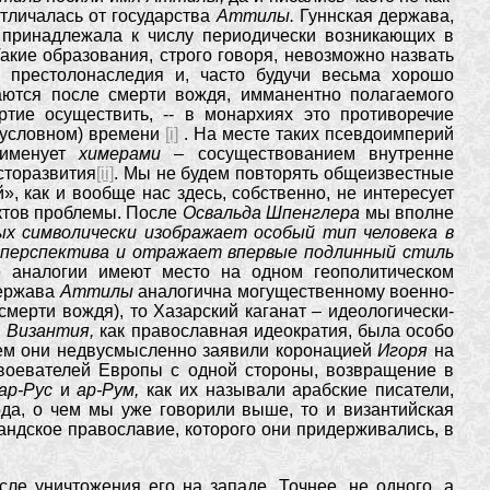
отличалась от государства
Аттилы.
Гуннская держава,
, принадлежала к числу периодически возникающих в
акие образования, строго говоря, невозможно назвать
и престолонаследия и, часто будучи весьма хорошо
аются после смерти вождя, имманентно полагаемого
тие осуществить, -- в монархиях это противоречие
 (условном) времени
[i]
. На месте таких псевдоимперий
именует
химерами –
сосуществованием внутренне
сторазвития
[ii]
. Мы не будем повторять общеизвестные
, как и вообще нас здесь, собственно, не интересует
ктов проблемы. После
Освальда Шпенглера
мы вполне
ых символически изображает особый тип человека в
 перспектива и отражает впервые подлинный стиль
е аналогии имеют место на одном геополитическом
держава
Аттилы
аналогична могущественному военно-
смерти вождя), то Хазарский каганат – идеологически-
и
Византия,
как православная идеократия, была особо
чем они недвусмысленно заявили коронацией
Игоря
на
воевателей Европы с одной стороны, возвращение в
ар-Рус
и
ар-Рум,
как их называли арабские писатели,
ода, о чем мы уже говорили выше, то и византийская
андское православие, которого они придерживались, в
е уничтожения его на западе. Точнее, не одного, а