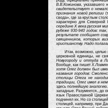
роду, официально принявш
В.В.Кожинова
, указавшего 
свидетельствует о немало
признания новой религии
(
свода», где за круглым сто
характерно для Северной 
середине Х века русская м
рубеже 930-940 годов: так
результате сообщает сов
священников, которых ви
христианству. Надо полагат
Итак, возможно, цель
церковной единицы, не свя
Новугороду и оттуда в Ла
Вообще, как пишет
Х.Ловмян
хотя Олег должен был име
названия городов: Смоленс
столицы Олега не находи
традиции, Олег имел в не
здесь полнейшую аналогию. 
западные. Разумеется., до 
язык Православной Церкви 
подчинял их. Но со столицей
столицей, например, при Д