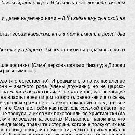
и бысть храбр и мудр. И бысть у него воевода именем
ь и далее выделено нами –
В.К
.)
въдав ему сын свой на
оста
к горам киевским, кто в нем княжит; и реша: два
 Аскольду и Дирови:
Вы неста князи ни рода княза, но аз
гиле поставил [Олма] церковь святаго Николу; а Дирови
м русьским»
[xvi]
.
его
(что естественно). И реакцию его на их появление
они – знатного рода (члены дружины), но не царско-
к на
сына Рюрика
означает не что иное, как всеобщее
а власть перед лицом которого, равно как и его сына,
зведением храма не оставляет сомнений в том, что все
, что Олег вел себя как носитель
сильной
власти, не
не тронули, а их самих похоронили по-христиански (да
ку и не вешали на воротах. И, наконец, напомним, что
-видимому, правы те историки, которые толкуют их как
го, вообще вряд ли возможном, если он принадлежал к