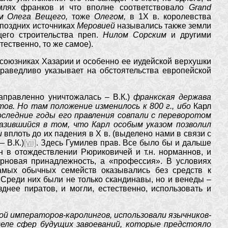
емлях франков и что вполне соответствовало
Grand
м Олега Вещего,
тоже
Олегом,
в 1Х в. королевства
 поздних источниках
Меровией
назывались также земли
ущего строительства преп.
Нилом Сорским
и другими
стественно, то же самое).
к союзниках Хазарии и особенно ее иудейской верхушки
раведливо указывает на обстоятельства европейской
аправленно уничтожалась – В.К.)
франкская держава
тов. Но там положение изменилось к 800 г., ибо
Карл
Последние годы его правления совпали с переворотом
азившийся в том, что Карл особым указом позволил
и
вплоть до их падения в Х в. (выделено нами в связи с
 В.К.)
[vii]
. Здесь Гумилев прав. Все было бы и дальше
 в отождествлении Рюриковичей и т.н. норманнов, и
арновая принадлежность, а «профессия». В условиях
амых обычных семейств оказывались без средств к
 Среди них были не только скандинавы, но и венеды –
зднее пиратов, и могли, естественно, использовать и
ой императоров-каролингов, использовали язычников-
зделе сфер будущих завоеваний, которые предстояло