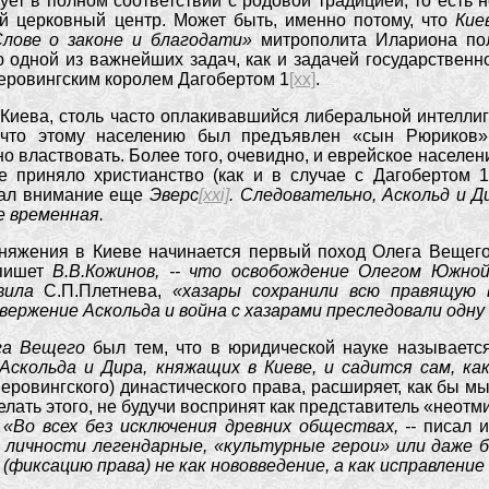
ует в полном соответствии с родовой традицией, то есть 
ий церковный центр. Может быть, именно потому, что
Кие
лове о законе и благодати»
митрополита Илариона по
одной из важнейших задач, как и задачей государственно
еровингским королем Дагобертом 1
[xx]
.
ева, столь часто оплакивавшийся либеральной интеллиге
что этому населению был предъявлен «сын Рюриков», 
о властвовать. Более того, очевидно, и еврейское населени
 приняло христианство (как и в случае с Дагобертом 1)
щал внимание еще
Эверс
[xxi]
. Следовательно, Аскольд и Д
е временная.
княжения в Киеве начинается первый поход Олега Вещего
пишет
В.В.Кожинов, -- что освобождение Олегом Южной
овила
С.П.Плетнева,
«хазары
сохранили всю правящую в
ержение Аскольда и война с хазарами преследовали одну
га Вещего
был тем, что в юридической науке называет
Аскольда и Дира, княжащих в Киеве, и садится сам, как
меровингского) династического права, расширяет, как бы м
елать этого, не будучи воспринят как представитель «неотм
.
«Во всех без исключения древних обществах, --
писал 
 личности легендарные, «культурные герои» или даже 
фиксацию права) не как нововведение, а как исправлени