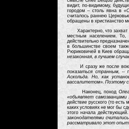
смысле
Олег Вещий
действ
видит, по-видимому, будущ
городом – столь явна в
«С
считалось раннею Церковью 
обращены в христианство м
Характерно, что захват Ки
местным населением. То, 
действительно предназначен
в большинстве своем также
Рюриковичей в Киев обра
незаконная, в лучшем случа
И сразу же после во
показаться странным, --
Аскольда. Но, как устан
вассалитетом». Поэтому св
Наконец, поход
Оле
«объявляет самозванцами 
действие русского (то есть 
каких условиях не мог бы сд
этого начала действующий
законодателями считались
рассматривало этот опыт (