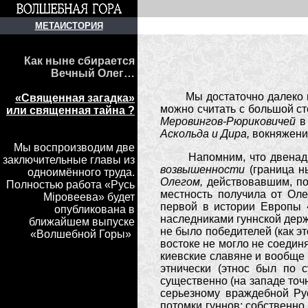
МЕТАИСТОРИЯ
Как ныне сбирается
Вечный Олег…
Мы достаточно далеко во
«Священная загадка»
можно считать с большой ст
или священная тайна ?
Меровингов-Рюриковичей
в
Аскольда и Дира,
вокняжен
Мы воспроизводим две
Напомним, что двена
заключительные главы из
возвышенности
(граница н
одноимённого труда.
Олегом,
действовавшим, по
Полностью работа «Русь
местность получила от Ол
Мiровеева» будет
первой в истории Европы «
опубликована в
наследниками гуннской дер
ближайшем выпуске
не было победителей (как э
«Волшебной Горы»
)
востоке не могло не соедин
киевские славяне и вообще 
этнически (этнос был по 
существенно (на западе точн
серьезному враждебной Ру
потомки гуннов: собственно