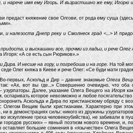
, и нарече имя ему Игорь. И възрастишно же ему, Игорю 
и предаст княжение свое Олгови, от рода ему суща (здес
льми».
и,
и налезоста Днепр реку и Смолнеск град <...>
И прид
 придоста, и выскашани все, прочми из ладьи, и рече Олег
а Игоря: «А се есть сын Рюриков».»
и Дира. И несше на гору, и погребоша и на горе.
На той мо
 седе Олег княжа в Киеве и рече Олег: «Се буди мати градо
-первых, Аскольд и Дир – давние знакомые
Олега Вещ
ак: «Ах, вот вы где...» Совершенно очевидно, что оба 
 – узурпаторы. Далее, указание Олега Вещего на
Игоря
ка
 оспаривать которое невозможно и любое посягательство н
похоронить Аскольда и Дира по христианскому обряду с во
с Олегом Вещим были христианами. Характерно при этом
, ни в демонстрациях силы: никого из дружины узурпаторов 
во искупление греха человекоубийства), не забивали в пуш
 городов русских» – явный поэтизм нового времени, и, по
то оставляет большие сомнения в «язычестве» Олега Веще