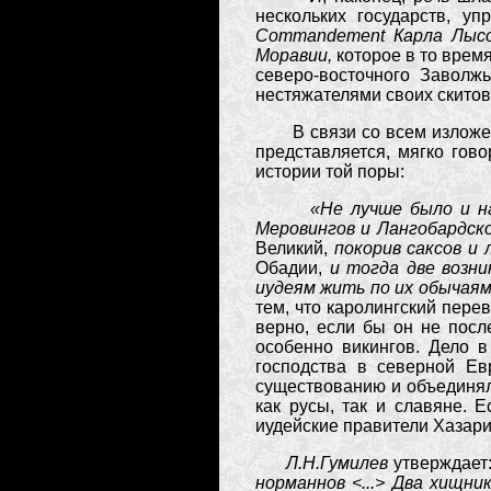
нескольких государств, у
Commandement Карла Лыс
Моравии,
которое в то врем
северо-восточного Заволж
нестяжателями своих скитов
В связи со всем изложен
представляется, мягко гов
истории той поры:
«Не лучше было и н
Меровингов и Лангобардско
Великий,
покорив саксов и
Обадии,
и тогда две возн
иудеям жить по их обычаям
тем, что каролингский перев
верно, если бы он не посл
особенно викингов. Дело в
господства в северной Ев
существованию и объединяли
как русы, так и славяне. Е
иудейские правители Хазарии.
Л.Н.Гумилев
утверждает
норманнов <...> Два хищни