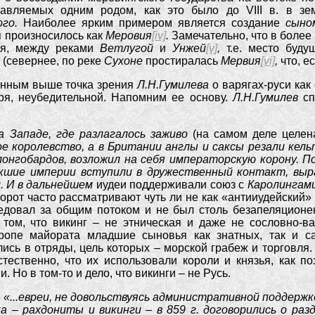
правляемых одним родом, как это было до VIII в. в з
ого.
Наиболее ярким примером является создание
сыно
я произносилось как
Меровия
[iv]
.
Замечательно, что в более
ья, между реками
Ветлугой
и
Унжей
[v]
,
т.е. место буд
 (севернее, по реке
Сухоне
простиралась
Мервия
[vi]
,
что, е
ным выше точка зрения
Л.Н.Гумилева
о варягах-руси ка
оря, неубедительной. Напомним ее основу.
Л.Н.Гумилев
сп
а Западе, где разлагалось заживо
(на самом деле целен
е королевство, а в Британии англы и саксы резали кель
 лонгобардов, возложил на себя императорскую корону. 
икшие империи вступили в дружественный контакт, выр
. И в дальнейшем
иудеи поддерживали союз с
Каролингам
орот часто рассматривают чуть ли не как «антииудейский» –
едовал за общим потоком и не был столь безапеляционен
 том, что викинг – не этническая и даже не сословно-в
ропе майората младшие сыновья как знатных, так и с
сь в отряды, цель которых – морской грабеж и торговля.
стественно, что их использовали короли и князья, как по
 Но в том-то и дело, что викинги – не Русь.
:
«...евреи, не довольствуясь административной поддержк
ка – рахдониты и викинги – в 859 г. договорились о ра