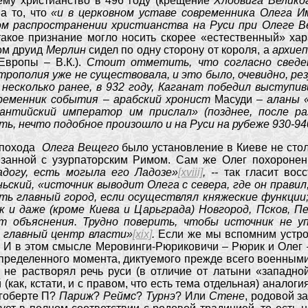
ему христианство в 496 году (крещение
Хлодвига Велико
на то, что
«и в церковном уставе современника Олега 
м распространении христианства на Руси при Олеге Ве
такое признание могло носить скорее «естественный» хар
лом друид
Мерлин
сидел по одну сторону от короля, а
архие
Европы – В.К.).
Стоит отметить, что согласно сведе
итрополия уже не существовала, и это было, очевидно, р
, несколько ранее, в 932 году, Каганат победил выступи
ременник события – арабский хронист
Масуди
– аланы 
зантийский император им прислал» (позднее, после р
ь, нечто подобное произошло и на Руси на рубеже 930-94
ю похода
Олега Вещего
было установление в Киеве не сто
занной с узурпаторским Римом. Сам же Олег похоронен,
догу, есть могыла его Ладозе»
[xviii]
, --
так гласит вос
ьский, «источник выводит Олега с севера, где он правил
ть главный город, если осуществлял княжеские функции
к и даже (кроме Киева и Царьграда) Новгород, Псков, П
т объяснения. Трудно поверить, чтобы источник не у
м главный центр власти»
[xix]
.
Если же мы вспомним устрое
И в этом смысле Меровинги-Рюриковичи – Рюрик и Олег – 
определенного момента, диктуемого прежде всего военным
не растворял речь руси (в отличие от латыни «западной
 (как, кстати, и с правом, что есть тема отдельная) анало
агоберте П?
Париж
?
Реймс
?
Турнэ
? Или
Стене
, родовой з