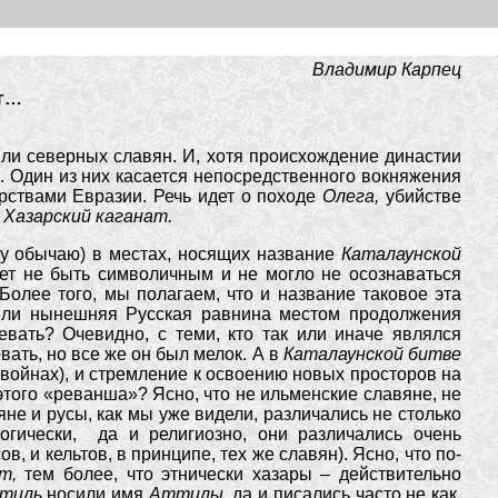
Владимир Карпец
ег…
мли северных славян. И, хотя происхождение династии
. Один из них касается непосредственного вокняжения
рствами Евразии. Речь идет о походе
Олега,
убийстве
 Хазарский каганат.
му обычаю) в местах, носящих название
Каталаунской
жет не быть символичным и не могло не осознаваться
Более того, мы полагаем, что и название таковое эта
ь ли нынешняя Русская равнина местом продолжения
вать? Очевидно, с теми, кто так или иначе являлся
вать, но все же он был мелок. А в
Каталаунской битве
 войнах), и стремление к освоению новых просторов на
этого «реванша»? Ясно, что не ильменские славяне, не
не и русы, как мы уже видели, различались не столько
логически, да и религиозно, они различались очень
, и кельтов, в принципе, тех же славян). Ясно, что по-
ат,
тем более, что этнически хазары – действительно
тиль
носили имя
Аттилы,
да и писались часто не как