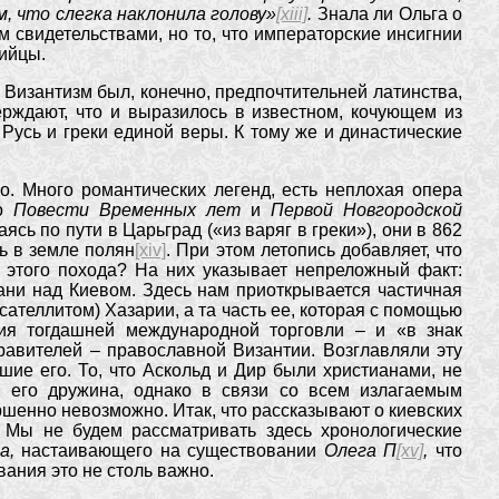
, что слегка наклонила голову»
[xiii]
.
Знала ли Ольга о
м свидетельствами, но то, что императорские инсигнии
тийцы.
 Византизм был, конечно, предпочтительней латинства,
верждают, что и выразилось в известном, кочующем из
 Русь и греки единой веры. К тому же и династические
о. Много романтических легенд, есть неплохая опера
во
Повести Временных лет
и
Первой Новгородской
сь по пути в Царьград («из варяг в греки»), они в 862
ь в земле полян
[xiv]
. При этом летопись добавляет, что
а этого похода? На них указывает непреложный факт:
ани над Киевом. Здесь нам приоткрывается частичная
сателлитом) Хазарии, а та часть ее, которая с помощью
ния тогдашней международной торговли – и «в знак
равителей – православной Византии. Возглавляли эту
вшие его. То, что Аскольд и Дир были христианами, не
 его дружина, однако в связи со всем излагаемым
ршенно невозможно. Итак, что рассказывают о киевских
.
Мы не будем рассматривать здесь хронологические
ва,
настаивающего на существовании
Олега П
[xv]
,
что
вания это не столь важно.