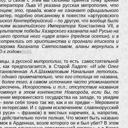
го
). В связи с этим мы склонны принять точку зрения
Императора Льва
VI
указана
русская митрополия
, что
щем; это, правда, вовсе не означает официального
актер, подобно описанному в повестях «артуровского
пископ Кентерберийский
– по другую, что вообще было
ниям византийского Императора
Константина VII,
в
езультатом победы Хазарского каганата над Русью на
вшего против него «царя алан» (предков осетин), и в
«отреклись от христианства и прогнали епископа и
азгрома Каганата Святославом, аланы вернулись к
0-х годов»
[xvii]
.
лицы, а
русской митрополии,
то есть самостоятельной
 как предполагается, в Старой Ладоге:
«И иде Олег
становленная
А.А.Шахматовым Начальная летопись
.
; однако примечательно, что его столица не названа,
; более того, в самом источнике часто упоминаются
ересечень, Искоростень и т.п.; отсутствие названия
помянул в этом контексте Новгорода, если бы, по
ние меровингского государства на западе, то увидим
вели себя точно так же, как и их предки – Меровинги
и интересами. И с одним исключением: славянорусский
 руси» – франков) в местных наречиях, а, напротив,
гия действительно почти полная. Что может быть названо
амок в Арденнах, возле которого он и был убит? В этом