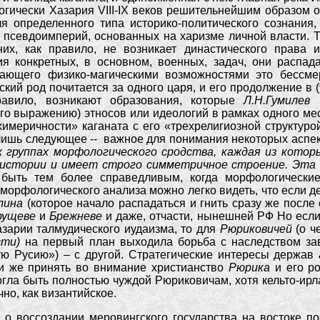
огически Хазария VIII-IX веков решительнейшим образом 
я определенного типа историко-политического сознания
 псевдоимперий, основанных на харизме личной власти. Т
них, как правило, не возникает династического права 
я конкретных, в основном, военных, задач, они распад
ающего физико-магическими возможностями это бессмер
рский род почитается за одного царя, и его продолжение в
равило, возникают образования, которые
Л.Н.Гумилев
го выражению) этносов или идеологий в рамках одного ме
меричности» каганата с его «трехрелигиозной структурой»
 лишь следующее -- важное для понимания некоторых аспе
 группах морфологического сродства, каждая из котор
 истории и имеет строго симметричное строение. Эта
быть тем более справедливым, когда морфологически
о морфологического анализа можно легко видеть, что если 
лина
(которое начало распадаться и гнить сразу же после 
рущеве
и
Брежневе
и даже, отчасти, нынешней РФ Но есл
азарии талмудического иудаизма, то для
Рюриковичей
(о 
сти)
на первый план выходила борьба с наследством за
ю Русию») – с другой. Стратегические интересы держав
ли же принять во внимание христианство
Рюрика
и его р
гла быть полностью чуждой Рюриковичам, хотя кельто-ирл
но, как византийское.
оссоздании меровингского государства на востоке посл