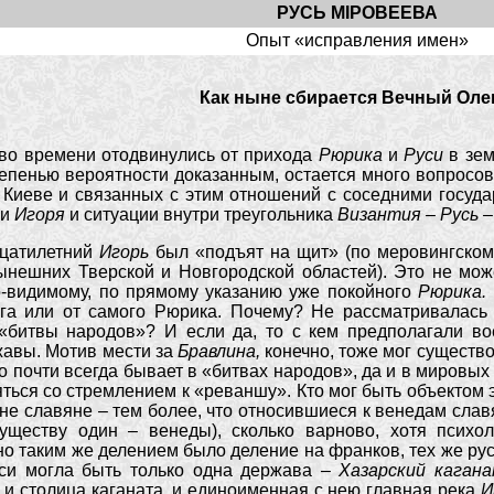
РУСЬ МIРОВЕЕВА
Опыт «исправления имен»
Как ныне сбирается Вечный Ол
 времени отодвинулись от прихода
Рюрика
и
Руси
в зе
епенью вероятности доказанным, остается много вопросов
 Киеве и связанных с этим отношений с соседними госуда
ии
Игоря
и ситуации внутри треугольника
Византия – Русь –
дцатилетний
Игорь
был «подъят на щит» (по меровингско
ынешних Тверской и Новгородской областей). Это не мо
-видимому, по прямому указанию уже покойного
Рюрика.
ега или от самого Рюрика. Почему? Не рассматривалас
битвы народов»? И если да, то с кем предполагали вое
жавы. Мотив мести за
Бравлина,
конечно, тоже мог существо
то почти всегда бывает в «битвах народов», да и в мировых
яться со стремлением к «реваншу». Кто мог быть объектом 
не славяне – тем более, что относившиеся к венедам славя
существу один – венеды), сколько варново, хотя психо
о таким же делением было деление на франков, тех же русов
си могла быть только одна держава –
Хазарский каган
, и столица каганата, и единоименная с нею главная река
И