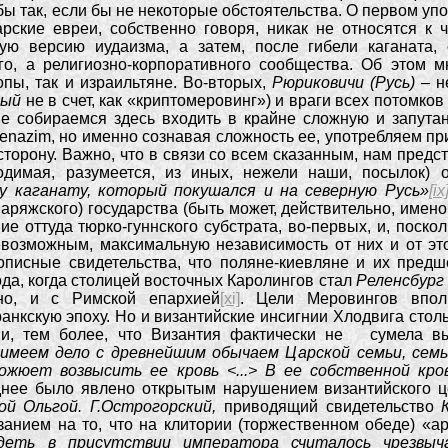
бы так, если бы не некоторые обстоятельства. О первом упо
рские евреи, собственно говоря, никак не относятся к 
ую версию иудаизма, а затем, после гибели каганата, 
ого, а религиозно-корпоративного сообщества. Об этом м
пы, так и израильтяне. Во-вторых,
Рюриковичи (Русь) –
н
сый
не в счет, как «криптомеровинг») и враги всех потомко
е собираемся здесь входить в крайне сложную и запута
enazim, но именно сознавая сложность ее, употребляем пр
 сторону. Важно, что в связи со всем сказанным, нам пред
димая, разумеется, из иных, нежели наши, посылок) 
 каганату, который покушался и на северную Русь»
[ix
аряжского) государства (быть может, действительно, имен
ие оттуда тюрко-гуннского субстрата, во-первых, и, пос
возможным, максимальную независимость от них и от это
тописные свидетельства, что поляне-киевляне и их пре
ода, когда столицей восточных Каролингов стал
Реленсбург
ьно, и с Римской епархией
[xi]
. Цели Меровингов вполн
нкскую эпоху. Но и византийские инсигнии Хлодвига столь
и, тем более, что Византия фактически не сумела выр
 имеем дело с древнейшим обычаем Царской семьи, семь
ожюет возвысить ее кровь <...> В ее собственной кров
нее было явлено открытым нарушением византийского ц
ой Ольгой. Г.Острогорский,
приводящий свидетельство
занием на то, что на клитории (торжественном обеде) «ар
деть в присутствии императора считалось чрезвыча