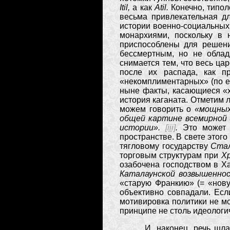
Itil,
а как
Atil.
Конечно, типол
весьма привлекательная дл
истории военно-социальных
монархиями, поскольку в 
приспособлены для решени
бессмертным, но не облад
снимается тем, что весь ца
после их распада, как п
«некомплиментарных» (по е
ныне факты, касающиеся «хи
история каганата. Отметим
можем говорить о
«мощных
общей картине всемирной
истории».
[iii]
.
Это может 
пространстве. В свете этог
тягловому государству
Ста
торговым структурам при
Х
озабочена господством в Х
Каталаунской возвышенно
«старую Франкию» (= «нову
объективно совпадали. Ес
мотивировка политики не мо
принципе не столь идеологич
И, наконец, речь шла о в