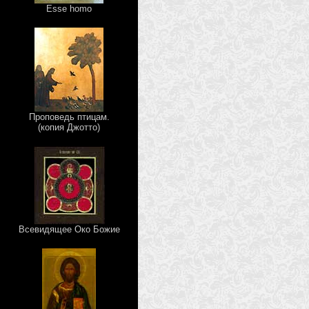
Esse homo
Проповедь птицам.
(копия Джотто)
Всевидящее Око Божие