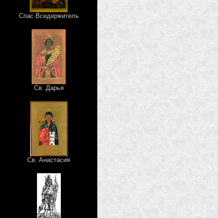
Спас Вседержитель
Св. Дарья
Св. Анастасия