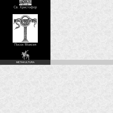
Св. Христофор
Посох Моисея
METAKULTURA