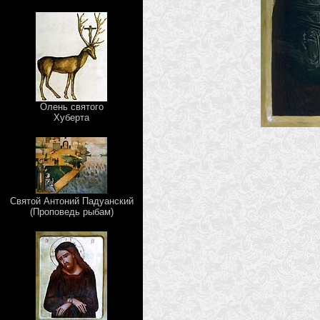
Олень святого
Хуберта
Cвятой Антоний Падуанский
(Проповедь рыбам)