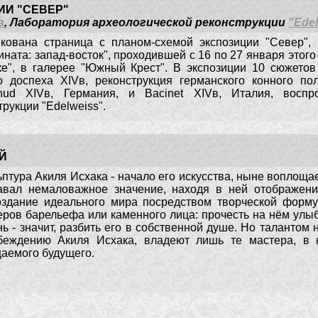
ИИ "СЕВЕР"
в
, Л
аборатория археологической реконструкции
"Ede
кована страница с планом-схемой экспозиции "Север",
ината: запад-восток", проходившей с 16 по 27 января этог
е", в галерее "Южный Крест". В экспозиции 10 сюжетов 
о доспеха XIVв, реконструкция германского конного п
chud XIVв, Германия, и Bacinet XIVв, Италия, воспр
трукции "Edelweiss".
Й
птура Акиля Исхака - начало его искусства, ныне воплоща
авал немаловажное значение, находя в ней отображение
оздание идеального мира посредством творческой форму
ров барельефа или каменного лица: прочесть на нём улыбк
нь - значит, разбить его в собственной душе. Но таланто
беждению Акиля Исхака, владеют лишь те мастера, в 
аемого будущего.