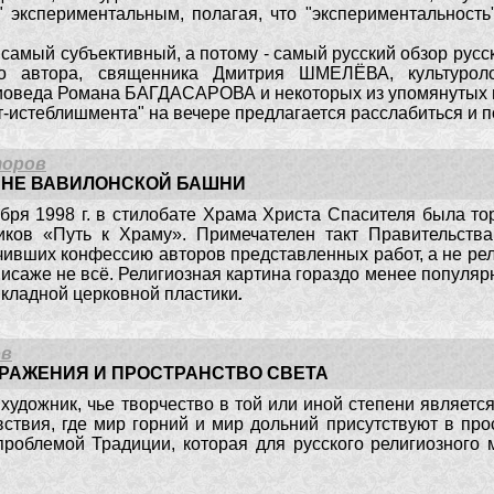
" экспериментальным, полагая, что "экспериментальность
, самый субъективный, а потому - самый русский обзор русс
го автора, священника Дмитрия ШМЕЛЁВА, культуро
веда Романа БАГДАСАРОВА и некоторых из упомянутых в 
-истеблишмента" на вечере предлагается расслабиться и п
торов
ИНЕ ВАВИЛОНСКОЙ БАШНИ
ября 1998 г. в стилобате Храма Христа Спасителя была 
иков «Путь к Храму». Примечателен такт Правительства
ивших конфессию авторов представленных работ, а не рели
исаже не всё. Религиозная картина гораздо менее популяр
икладной церковной пластики
.
ов
РАЖЕНИЯ И ПРОСТРАНСТВО СВЕТА
художник, чье творчество в той или иной степени являетс
вствия, где мир горний и мир дольний присутствуют в про
проблемой Традиции, которая для русского религиозного