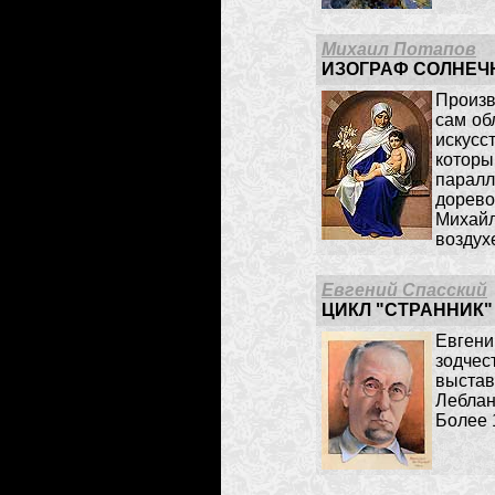
Михаил Потапов
ИЗОГРАФ СОЛНЕЧ
Произв
сам об
искусс
которы
паралл
дорево
Михайл
воздух
Евгений Спасский
ЦИКЛ "СТРАННИК"
Евгени
зодчес
выстав
Леблан
Более 