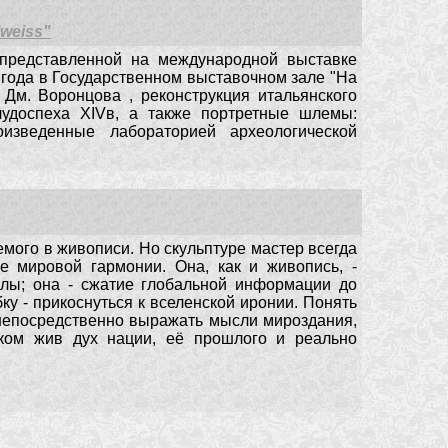
lweiss"
 представленной на международной выставке
о года в Государственном выставочном зале "На
Дм. Воронцова , реконструкция итальянского
олудоспеха XIVв, а также портретные шлемы:
оизведенные лабораторией археологической
емого в живописи. Но скульптуре мастер всегда
 мировой гармонии. Она, как и живопись, -
лы; она - сжатие глобальной информации до
у - прикоснуться к вселенской иронии. Понять
м непосредственно выражать мысли мироздания,
ком жив дух нации, её прошлого и реально