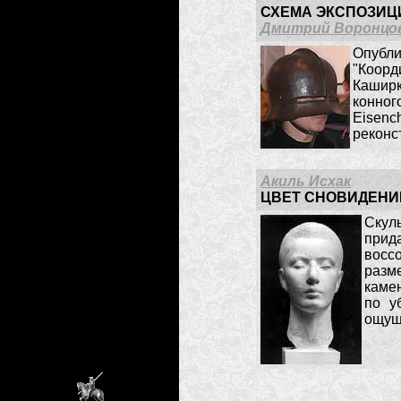
СХЕМА ЭКСПОЗИЦ
Дмитрий Воронцо
Опубли
"Коорд
Каширк
конног
Eisen
реконс
Акиль Исхак
ЦВЕТ СНОВИДЕНИ
Скуль
прид
восс
разме
каме
по у
ощущ