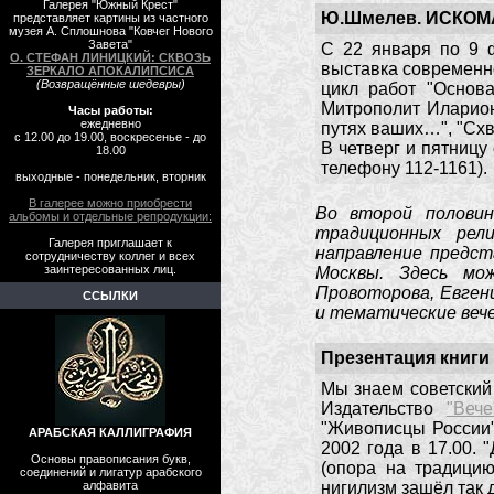
Галерея "Южный Крест"
Ю.Шмелев. ИСКОМ
представляет картины из частного
музея А. Сплошнова "Ковчег Нового
Завета"
С 22 января по 9 
О. СТЕФАН ЛИНИЦКИЙ: СКВОЗЬ
выставка современн
ЗЕРКАЛО АПОКАЛИПСИСА
(Возвращённые шедевры)
цикл работ "Основа
Митрополит Иларион,
Часы работы:
ежедневно
путях ваших…", "Схв
с 12.00 до 19.00, воскресенье - до
В четверг и пятницу
18.00
телефону 112-1161).
выходные - понедельник, вторник
В галерее можно приобрести
Во второй половин
альбомы и отдельные репродукции:
традиционных рел
Галерея приглашает к
направление предст
сотрудничеству коллег и всех
заинтересованных лиц.
Москвы. Здесь мо
Провоторова, Евген
ССЫЛКИ
и тематические вече
Презентация книги
Мы знаем советский 
Издательство
"Вече
"Живописцы России"
АРАБСКАЯ КАЛЛИГРАФИЯ
2002 года в 17.00. 
Основы правописания букв,
(опора на традицию
соединений и лигатур арабского
алфавита
нигилизм зашёл так 