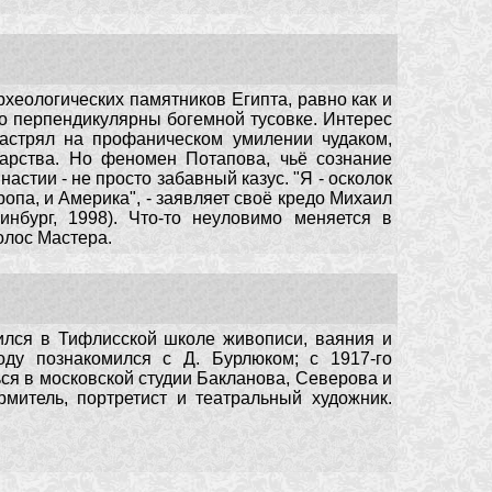
хеологических памятников Египта, равно как и
но перпендикулярны богемной тусовке. Интерес
застрял на профаническом умилении чудаком,
арства. Но феномен Потапова, чьё сознание
астии - не просто забавный казус. "Я - осколок
па, и Америка", - заявляет своё кредо Михаил
инбург, 1998). Что-то неуловимо меняется в
олос Мастера.
ился в Тифлисской школе живописи, ваяния и
оду познакомился с Д. Бурлюком; с 1917-го
ься в московской студии Бакланова, Северова и
митель, портретист и театральный художник.