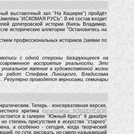
ный выставочный зал "На Каширке") пройдёт
 Шмелёва "ИСКОМАЯ РУСЬ". В её состав входит
елей допетровской истории (Князь Владимир,
числе исторические аллегории "Остановитесь на
частием профессиональных историков (заявки по
ивописи с одной стороны базирующееся на
современное восприятие реальности. Это
уникальное явление в художественной жизни
ии работ Стефана Линицкого, Владислава
… Регулярно проводятся вернисажи, семинары
кратическим. Теперь - консервативная версия.
вестного критика
Капитолины КОКШЕНЁВОЙ
 состоится в галерее "Южный Крест" 6 декабря
, но степень присутствия в искусстве "старого"
на, а особенно - сегодня, когда творческий
еющий, по сути, рисовать, но смело называющий