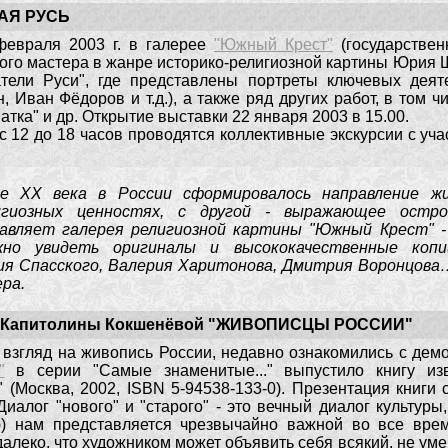
АЯ РУСЬ
февраля 2003 г. в галерее
"Южный Крест"
(государствен
ого мастера в жанре историко-религиозной картины Юрия
тели Руси", где представлены портреты ключевых деят
 Иван Фёдоров и т.д.), а также ряд других работ, в том 
атка" и др. Открытие выставки 22 января 2003 в 15.00.
 с 12 до 18 часов проводятся коллективные экскурсии с у
е XX века в России сформировалось направление ж
игиозных ценностях, с другой - выражающее остро
авляет галерея религиозной картины "Южный Крест" - 
жно увидеть оригиналы и высококачественные коп
ия Спасского, Валерия Харитонова, Дмитрия Воронцова
ра.
Капитолины Кокшенёвой "ЖИВОПИСЦЫ РОССИИ"
взгляд на живопись России, недавно ознакомились с демо
"
в серии "Самые знаменитые..." выпустило книгу из
 (Москва, 2002, ISBN 5-94538-133-0). Презентация книги
"Диалог "нового" и "старого" - это вечный диалог культуры
) нам представляется чрезвычайно важной во все време
далеко, что художником может объявить себя всякий, не ум