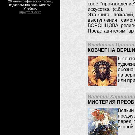
20 каллиграфических таблиц
своё "произведение
издательства "Аль-Хилаль"
Учебник.
искусства" (с.6).
шрифт "Насх"
Эта книга - пожалуй
выступления само
ВОРОНЦОВА, религио
Представителям "арт
Владислав Прово
КОВЧЕГ НА ВЕРШ
6 сент
художн
обознач
на верн
или пр
Валерий Харитон
МИСТЕРИЯ ПРЕОБ
Всякий 
предчу
перед 
иконой.