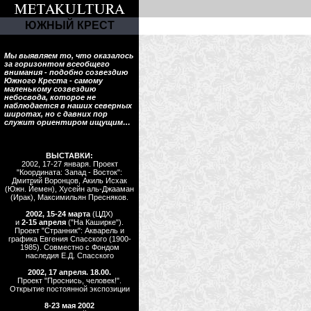
ЮЖНЫЙ КРЕСТ
Мы выявляем то, что оказалось
за горизонтом всеобщего
внимания - подобно созвездию
Южного Креста - самому
маленькому созвездию
небосвода, которое не
наблюдается в наших северных
широтах, но с давних пор
служит ориентиром ищущим…
ВЫСТАВКИ:
2002, 17-27 января. Проект
"Координата: Запад - Восток":
Дмитрий Воронцов, Акиль Исхак
(Южн. Йемен), Хусейн аль-Джааман
(Ирак), Максимильян Пресняков.
2002, 15-24 марта
(ЦДХ)
и
2-15 апреля
("На Каширке").
Проект "Странник": Акварель и
графика Евгения Спасского (1900-
1985). Совместно с Фондом
наследия Е.Д. Спасского
2002, 17 апреля. 18.00.
Проект "Проснись, человек!".
Открытие постоянной экспозиции
8-23 мая 2002