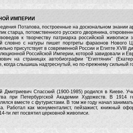
НОЙ ИМПЕРИИ
едения Потапова, построенные на доскональном знании ар
лик старца, потомственного русского дворянина, откровен
твоведов к творчеству патриарха российской живописи 
й словно с натуры пишет портреты фараонов Нового Ц
ельно присутствует в современной России и Египте XVIII дин
люционной Российской Империи, которой завидовали и Евро
ович на страницах автобиографии "Египтянин" (Екатер
е, когда слышишь надтреснутый, но по-прежнему сильный г
й Дмитриевич Спасский (1900-1985) родился в Киеве. Уч
тва при Петербургской Академии Художеств. В 1914 г
лялся вместе с футуристами. В том же году начал занимат
а. Работал как монументалист, пейзажист, книжный офор
14-ти лет посвятил церковной живописи.