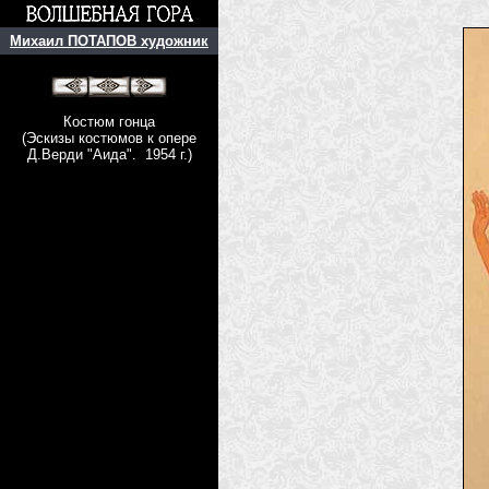
Михаил ПОТАПОВ художник
Костюм гонца
(Эскизы костюмов к опере
Д.Верди "Аида". 1954 г.)