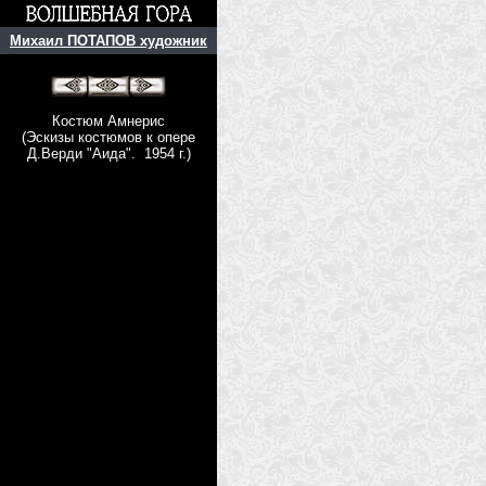
Михаил ПОТАПОВ художник
Костюм Амнерис
(Эскизы костюмов к опере
Д.Верди "Аида". 1954 г.)