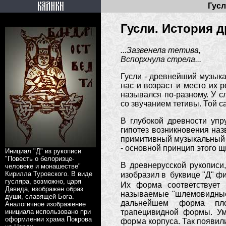
Гус
Гусли. История 
...Зазвенела тетива,
Вспорхнула стрела...
Гусли - древнейший музыка
нас и возраст и место их 
назывался по-разному. У с
со звучанием тетивы. Той с
В глубокой древности упру
гипотез возникновения наз
примитивный музыкальный и
- основной принцип этого щ
Инициал "Д" из рукописи
"Повесть о белоризце-
В древнерусской рукописи
человеке и монашестве"
Кирилла Туровского. В виде
изобразил в буквице "Д" фи
гусляра, возможно, царя
Их форма соответствует 
Давида, изображен образ
называемые "шлемовидные"
души, славящей Бога.
дальнейшем форма пло
Аналогичное изображение
трапецивидной формы. Ум
инициала использовано при
оформлении храма Покрова
форма корпуса. Так появил