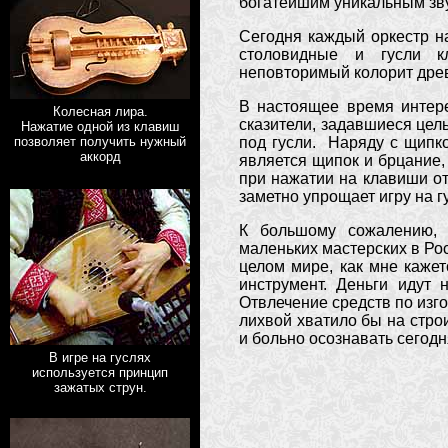
богатейшим уникальным зв
Сегодня каждый оркестр н
столовидные и гусли кл
неповторимый колорит древ
В настоящее время интере
Колесная лира.
сказители, задавшиеся цель
Нажатие одной из клавиш
под гусли. Наряду с щипк
позволяет получить нужный
аккорд
является щипок и брцание,
при нажатии на клавиши от
заметно упрощает игру на 
К большому сожалению, 
маленьких мастерских в Ро
целом мире, как мне кажет
инструмент. Деньги идут н
Отвлечение средств по изго
лихвой хватило бы на стро
и больно осознавать сегодня.
В игре на гуслях
используется принцип
зажатых струн.