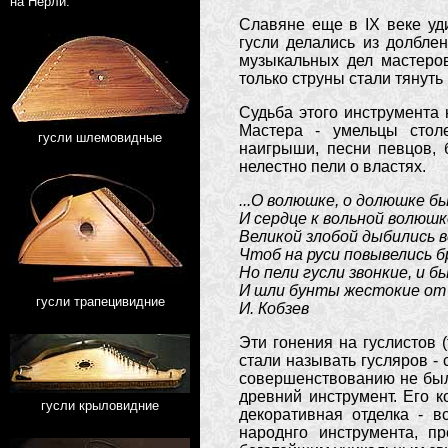
на Нерли.
Славяне еще в IX веке уд
гусли делались из долбле
музыкальных дел мастеров
только струны стали тянуть
Судьба этого инструмента 
Мастера - умельцы столе
гусли шлемовидные
наигрыши, песни певцов,
нелестно пели о властях.
...О волюшке, о долюшке б
И сердце к вольной волюшк
Великой злобой дыбились в
Чтоб на руси повывелись б
Но пели гусли звонкие, и бы
И шли бунты жестокие от 
гусли трапецивидние
И. Кобзев
Эти гонения на гуслистов (
стали называть гусляров -
совершенствованию не был 
древний инструмент. Его к
гусли крыловидние
декоративная отделка - в
народнго инструмента, п