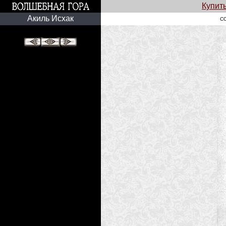
Купит
Акиль Исхак
С