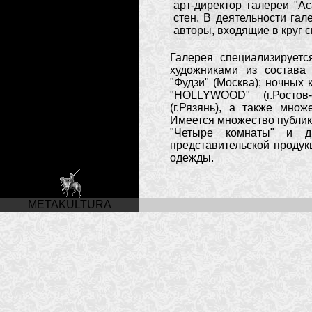
арт-директор галереи "A
стен. В деятельности га
авторы, входящие в круг 
Галерея специализируетс
художниками из состав
"Фудзи" (Москва); ночных к
"HOLLYWOOD" (г.Ростов-
(г.Рязянь), а также мн
Имеется множество публика
"Четыре комнаты" и др
представительской продукц
одежды.
METAKULTURA