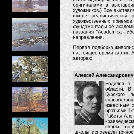
оригиналами в выставоч
художников.) Все выстав
школе реалистической 
художественных приемов 
фундаментальное академи
названия "Academica", иб
направления.
Первая подборка живопис
настоящее время картин А.
авторах:
Алексей Александрович
Родился в 
области. В
Курского п
способство
известным х
братьями Тк
Работы Алек
краеведческ
своем твор
школы, исповедует точност