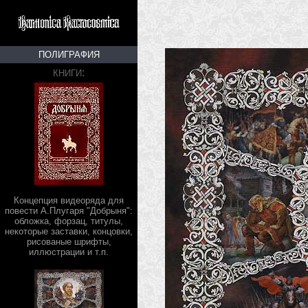
ПОЛИГРАФИЯ
:
КНИГИ
Концепция видеоряда для
повести А.Плугаря "Добрыня":
обложка, форзац, титулы,
некоторые заставки, концовки,
рисованые шрифты,
иллюстрации и т.п.