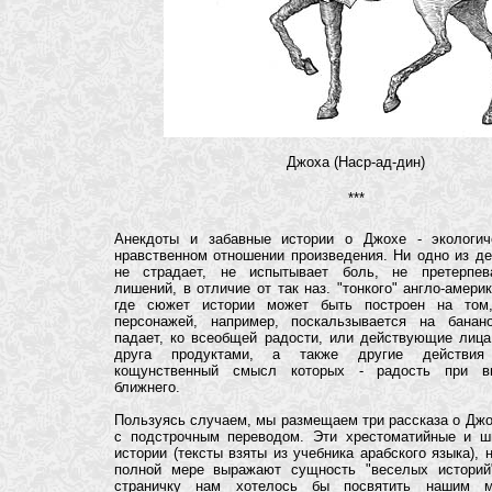
Джоха (Наср-ад-дин)
***
Анекдоты и забавные истории о Джохе -
экологич
нравственном отношении произведения. Ни одно из д
не страдает, не испытывает боль, не претерпева
лишений, в отличие от так наз. "тонкого" англо-амери
где сюжет истории может быть построен на том
персонажей, например, поскальзывается на банан
падает, ко всеобщей радости, или действующие лица
друга продуктами, а также другие действия
кощунственный смысл которых - радость при в
ближнего.
Пользуясь случаем, мы размещаем три рассказа о Джо
с подстрочным переводом. Эти хрестоматийные и ш
истории (тексты взяты из учебника арабского языка), 
полной мере выражают сущность "веселых историй
страничку нам хотелось бы посвятить нашим м