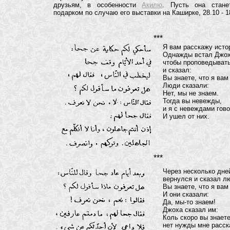
друзьям, в особенности
Акилю
. Пусть она стане
подарком по случаю его выставки на Каширке, 28.10 - 1
***
Я вам расскажу исто
Однажды встал Джох
чтобы проповедыват
и сказал:
Вы знаете, что я вам
Люди сказали:
Нет, мы не знаем.
Тогда вы невежды,
и я с невеждами гово
И ушел от них.
***
Через несколько дне
вернулся и сказал л
Вы знаете, что я вам
И они сказали:
Да, мы-то знаем!
Джоха сказал им:
Коль скоро вы знаете
нет нужды мне расск