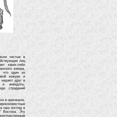
ески чистые в
ействующих лиц
ет каких-либо
канского юмора,
, что один из
овой кожуре и
 кидают друг в
 и анекдоты,
иде страданий
хе в оригинале,
ирокоизвестные
на наш взгляд в
" Востока. Эту
ногочисленным