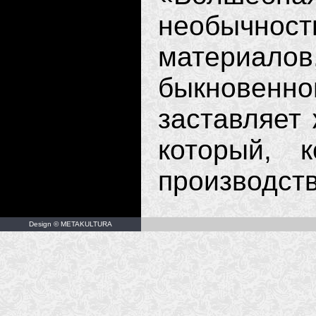
необычн
материал
быкновен
заставляет
который, 
производств
Design © METAKULTURA