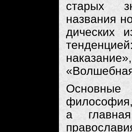
старых з
названия н
дических и
тенденци
наказани
«Волшебная 
Основны
философия, 
а главна
правос