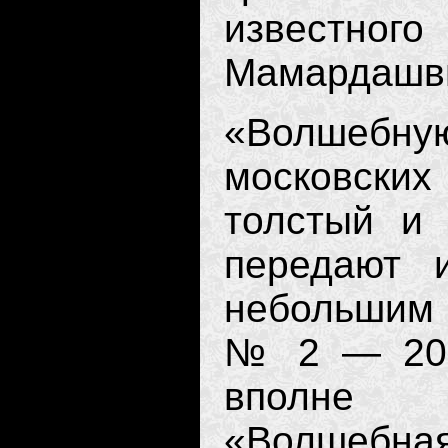
извест
Мамардашв
«Волшебную
мос­ковских
толстый и 
передают 
небольшим 
№ 2 — 200
вполне 
«Волшебн