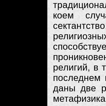
традициона
коем слу
сектантст
религиозн
способст
проникно
религий, в 
последнем 
даны две р
мета­физика