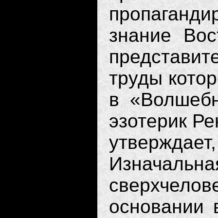
пропаган
знание Вос
представи
труды ко­то
в «Волшебн
эзотерик Ре
утвержд
Изначаль
сверхчелове
основании в