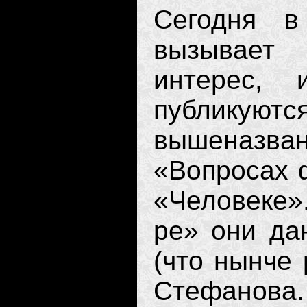
Сегодня в
вызывает
интерес, 
публику
вышеназв
«Вопросах 
«Человеке»
ре» они да
(что нынче 
Стефанова.