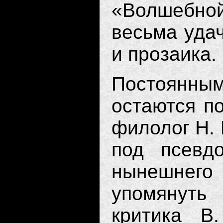
«Волшебной
весьма удач
и прозаика.
Постоянн
остаются по
филолог Н.
под псевд
нынешнего 
упо­мянуть
критика В