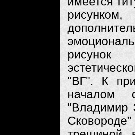
имеется тит
рисунко
дополни
эмоциональ
рисунок 
эстетичес
"ВГ". К пр
началом 
"Владимир Э
Сковороде"
трещиной 