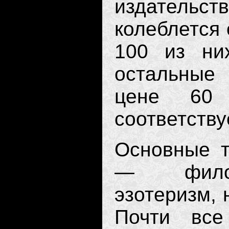
издательст
колеблется 
100 из ни
остальные
цене 60
соответству
Основные т
— филосо
эзотеризм, 
Почти все