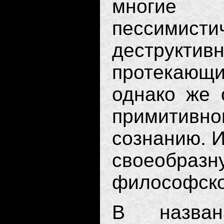
многие
пессими
деструк
протекающи
однако же 
примитив
сознанию. 
своеобра
философско
В назван