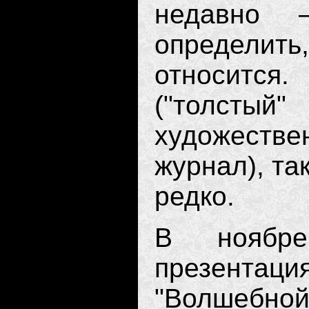
недавно
определить,
относится
("толст
художестве
журнал), та
редко.
В ноябре
презента
"Волшебно