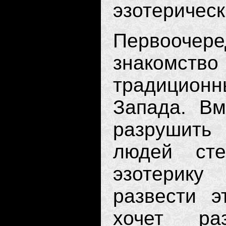
эзотерическ
Первооче
знаком
традицион
Запада. Вм
разрушить
людей сте
эзотерику
развести э
хочет ра