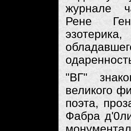
журнале ч
Рене Ген
эзотерик
обладав
одаренност
"ВГ" знак
великого фи
поэта, проз
Фабра д'0ли
монументал