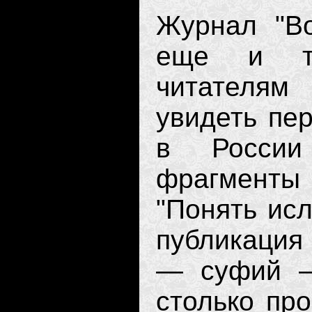
Журнал "Во
еще и те
читателя
увидеть пе
в России
фрагменты 
"Понять исл
публикация
— суфий —
столько про