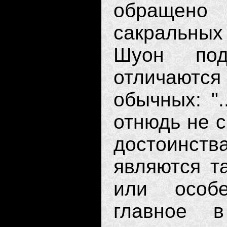
обращено 
сакральны
Шуон под
отличаютс
обычных: ".
отнюдь не с
достоинств
являются т
или особе
главное 