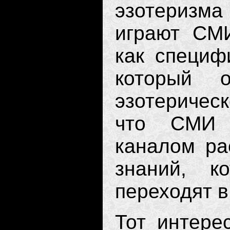
эзотеризм
играют СМИ
как специф
который о
эзотерическ
что СМИ 
каналом ра
знаний, к
переходят в
Тот интерес