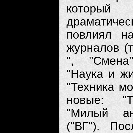
который
драматичес
повлиял н
журналов (т
", "Смена"
"Наука и жи
"Техника мо
новые: "Т
"Милый ан
("ВГ"). По