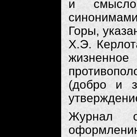
и смысло
синонимам
Горы, указа
Х.Э. Керлот
жизненное
противоп
(добро и з
утверждение
Журнал о
оформлен