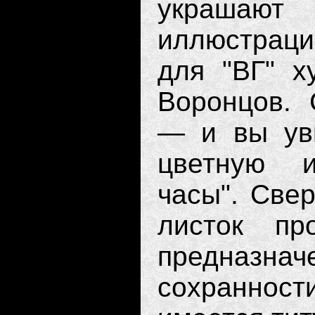
украшают 
иллюстраци
для "ВГ" х
Воронцов. 
— и вы ув
цветную и
часы". Свер
листок про
предназ­н
сохранно