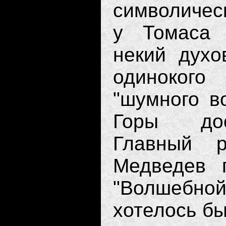
символичес
у Томаса 
некий духо
одиноког
"шумного в
Горы дос
Главный р
Медведев 
"Волшебно
хотелось бы