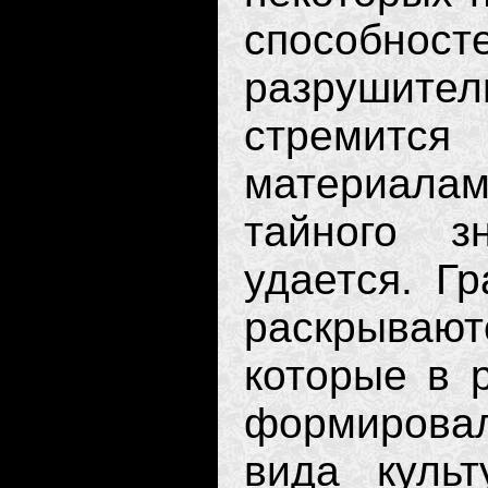
способност
разрушите
стремитс
материалам
тайного з
удается. Гр
раскрываю
которые в 
формирова
вида куль