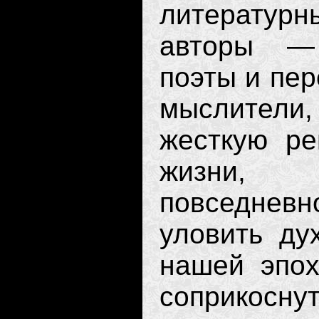
литературн
авторы — 
поэты и пер
мыслители,
жесткую ре
жизни,
повседневн
уловить ду
нашей эпох
соприкосн