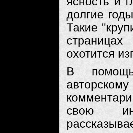
ясность и 
долгие годы
Такие "круп
страницах
охотится из
В помощ
авторско
комментари
свою инт
рассказыв