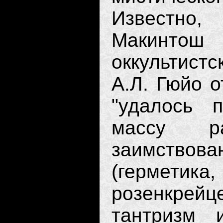
Известно
Макинто
оккультист
А.Л. Гюйо о
"удалось 
массу ра
заимствова
(герме
розенкрейце
тантризм 