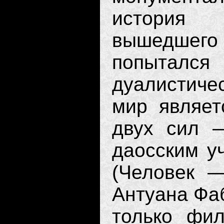
история 
вышедшего
попыталс
дуалистиче
мир являет
двух сил 
даосским у
(Человек 
Антуана Фаб
только фил