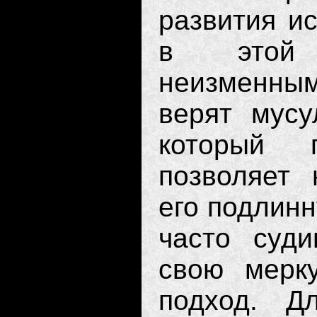
развития ис
в этой 
неизменным;
верят мусу
который 
позволяет 
его подлинн
часто суд
свою мерку
подход. Д