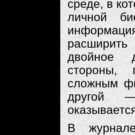
среде, в ко
личной би
информац
расширить 
двойное 
стороны, 
сложным фи
другой —
оказывается
В журнале