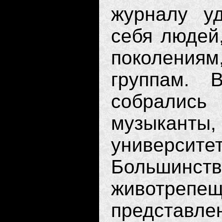
журналу уд
себя людей
поколениям
группам. 
собрались
музыкан
универси
Большинс
животр
представле