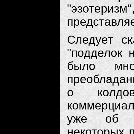
"эзотер
представля
Следует ск
"подделок 
было мно
преобладан
о колдо
коммерциал
уже об о
некоторых 