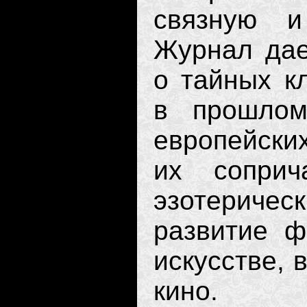
связную и
Журнал дае
о тайных к
в прошлом
европейски
их соприч
эзотеричес
развитие ф
искусстве, 
кино.