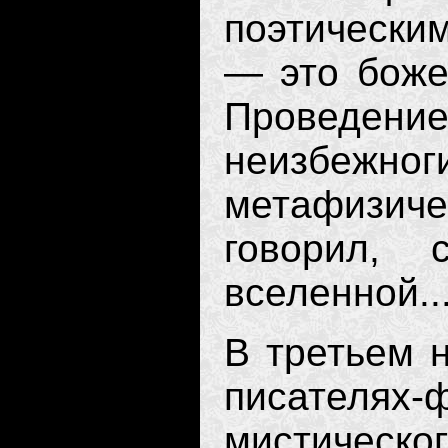
поэтически
— это боже
Проведе
неизбежног
метафизи
говорил, 
вселенной...
В третьем н
писателях
мистическог