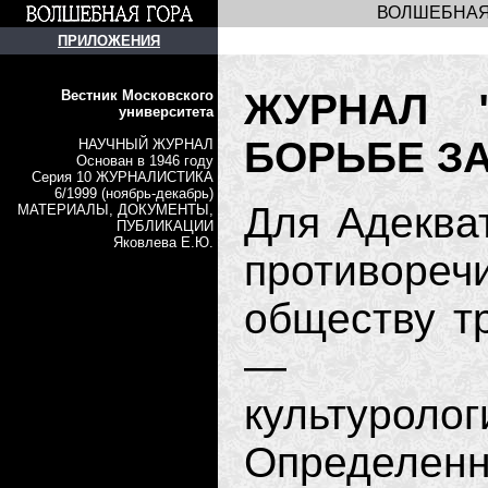
ВОЛШЕБНАЯ
ПРИЛОЖЕНИЯ
ЖУРНАЛ 
Вестник Московского
университета
БОРЬБЕ З
НАУЧНЫЙ ЖУРНАЛ
Основан в 1946 году
Серия 10 ЖУРНАЛИСТИКА
6/1999 (ноябрь-декабрь)
Для Адеква
МАТЕРИАЛЫ, ДОКУМЕНТЫ,
ПУБЛИКАЦИИ
Яковлева Е.Ю.
противоре
обществу т
— инф
культуроло
Определенн