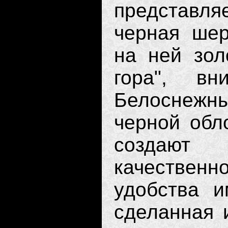
представл
черная шер
на ней зол
гора", в
Белоснежны
черной обл
создают 
качественн
удобства и
сделанная 