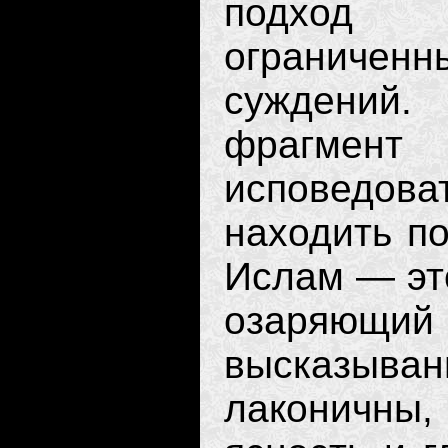
подход 
ограниче
суждений
фрагмен
исповедова
находить по
Ислам — это
озаряющи
высказыва
лаконичны