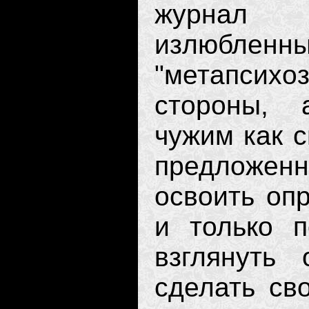
журнал с
излюбленны
"метапси
стороны, 
чужим как с
предложен
освоить оп
и только п
взглянуть 
сделать сво