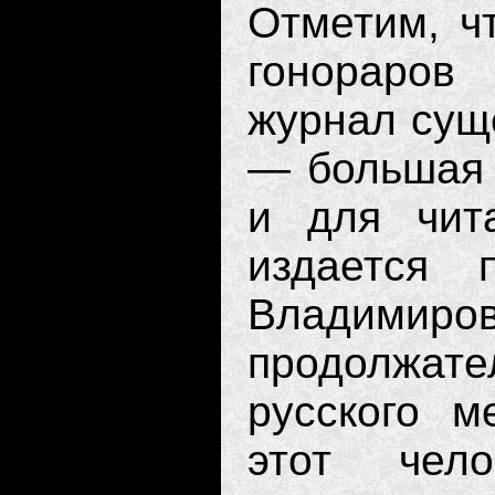
Отметим, ч
гонораров
журнал суще
— большая 
и для чита
издается 
Владим
продолжате
русского м
этот чел