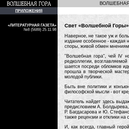
ВОЛШЕБНАЯ
ПРИЛОЖЕНИЯ
Свет «Волшебной Горы»
«ЛИТЕРАТУРНАЯ ГАЗЕТА»
№8 (5689) 25.11.98
Наверное, не такое уж и бол
издание особенное - каждая 
споры, живой обмен мнениями
"Волшебная гора", чей IV н
редколлегии, возглавляемой
шается посреди обломков иде
прошла в творческой масте
молодой публики.
Быть вне политики и конъюн
философской мысли - вот кред
Читатель найдет здесь выда
предисловием А. Болдырева, 
Р. Багдасарова и Ю. Стефано
также рецензии и отклики на 
И, как всегда, главный гер