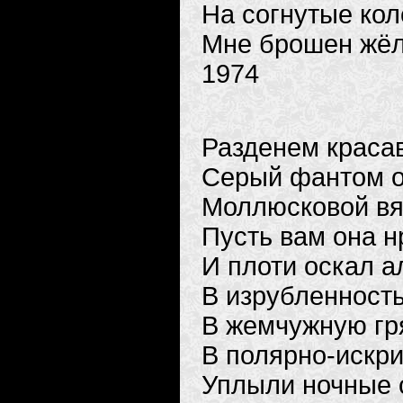
На согнутые кол
Мне брошен жёл
1974
Разденем краса
Серый фантом 
Моллюсковой вя
Пусть вам она н
И плоти оскал а
В изрубленность
В жемчужную гр
В полярно-искр
Уплыли ночные 