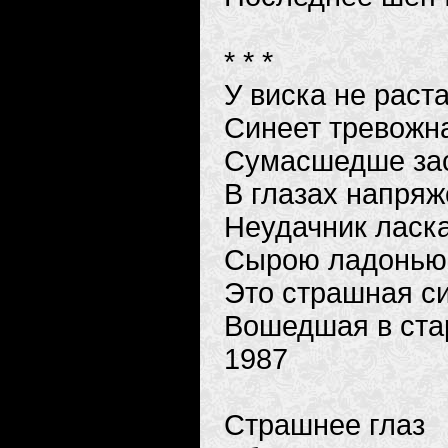
* * *
У виска не раст
Синеет тревожн
Сумасшедше за
В глазах напряж
Неудачник ласк
Сырою ладонью
Это страшная си
Вошедшая в ста
1987
Страшнее глаз