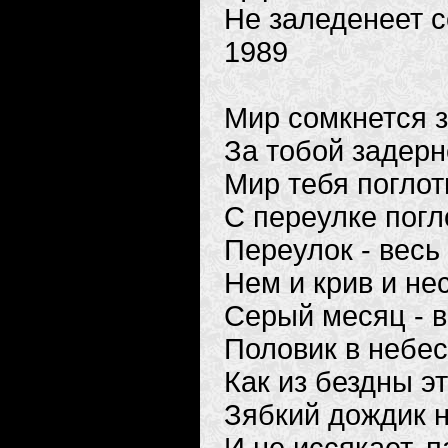
Не заледенеет 
1989
Мир сомкнется з
За тобой задерн
Мир тебя поглот
С переулке пог
Переулок - весь
Нем и крив и не
Серый месяц - 
Половик в небе
Как из бездны э
Зябкий дождик н