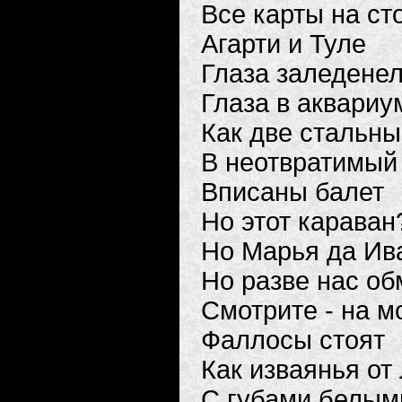
Все карты на ст
Агарти и Туле
Глаза заледенел
Глаза в аквариу
Как две стальн
В неотвратимый
Вписаны балет
Но этот караван
Но Марья да Ив
Но разве нас об
Смотрите - на м
Фаллосы стоят
Как изваянья от
С губами белыми