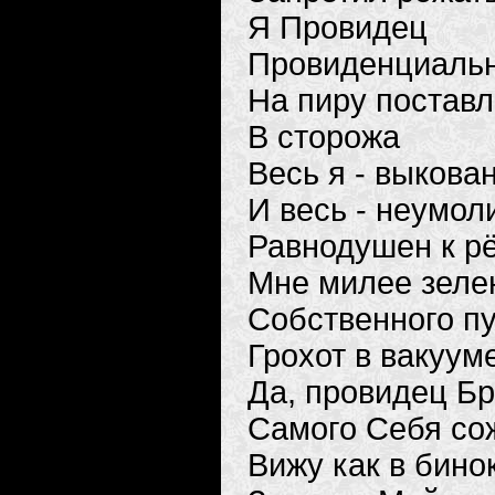
Я Провидец
Провиденциаль
На пиру постав
В сторожа
Весь я - выкова
И весь - неумол
Равнодушен к р
Мне милее зеле
Собственного п
Грохот в вакуум
Да, провидец Б
Самого Себя со
Вижу как в бино