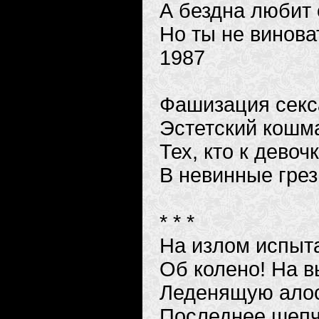
А бездна любит 
Но ты не винова
1987
Фашизация секс
Эстетский кошм
Тех, кто к девоч
В невинные грез
* * *
На излом испыт
Об колено! На вы
Леденящую ало
Последнее шепч