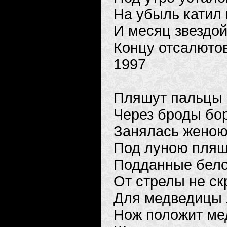
На убыль катил
И месяц звездо
Концу отсалюто
1997
Пляшут пальцы 
Через броды бо
Занялась женою
Под луною пляш
Подданные бело
От стрелы не с
Для медведицы 
Нож положит ме