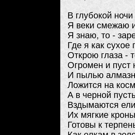
В глубокой ночи 
Я веки смежаю 
Я знаю, то - зар
Где я как сухое
Открою глаза - т
Огромен и пуст
И пылью алмазн
Ложится на косм
А в черной пуст
Вздымаются ели
Их мягкие кроны
Готовы к терпень
Как елкам в зел