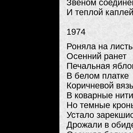
Звеном соедине
И теплой каплей
1974
Роняла на листь
Осенний ранет
Печальная ябло
В белом платке
Коричневой вязь
В коварные нити
Но темные крон
Устало зарекшис
Дрожали в обиде