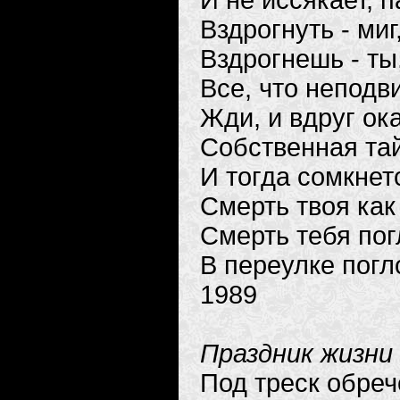
И не иссякает, п
Вздрогнуть - миг
Вздрогнешь - ты
Все, что неподви
Жди, и вдруг ок
Собственная та
И тогда сомкнет
Смерть твоя ка
Смерть тебя пог
В переулке погл
1989
Праздник жизни
Под треск обреч