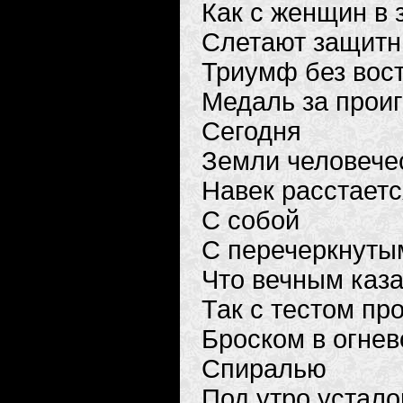
Как с женщин в 
Слетают защитн
Триумф без вост
Медаль за прои
Сегодня
Земли человече
Навек расстаетс
С собой
С перечеркнуты
Что вечным каза
Так с тестом пр
Броском в огнев
Спиралью
Под утро устал