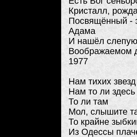
Есть Бог сеньор
Кристалл, рожд
Посвящённый - э
Адама
И нашёл слепую
Воображаемом д
1977
Нам тихих звезд
Нам то ли здесь 
То ли там
Мол, слышите т
То крайне зыбки
Из Одессы плач