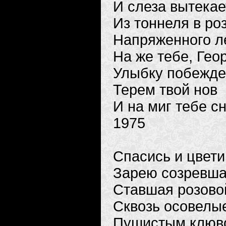
И слеза вытекае
Из тоннеля в ро
Напряженного ле
На же тебе, Геор
Улыбку побежден
Терем твой нов
И на миг тебе с
1975
Спасись и цвети
Зарею созревша
Ставшая розово
Сквозь осовелы
Пушистым клюво