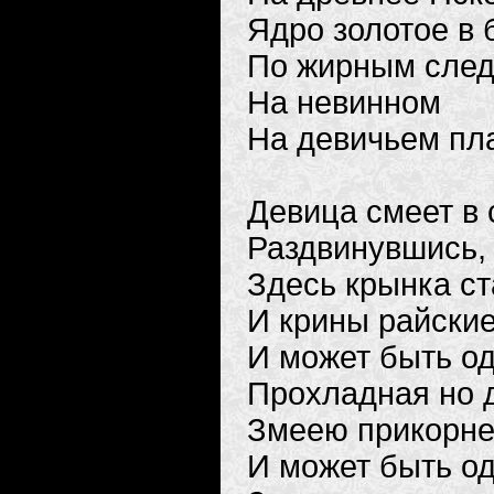
Ядро золотое в 
По жирным сле
На невинном
На девичьем пл
Девица смеет в 
Раздвинувшись,
Здесь крынка ст
И крины райские
И может быть о
Прохладная но 
Змеею прикорнет
И может быть о