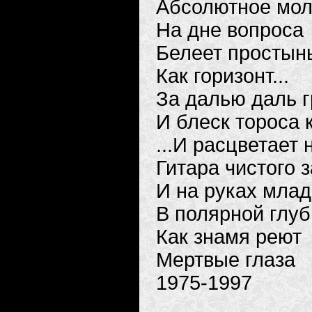
Абсолютное мол
На дне вопроса
Белеет простын
Как горизонт...
За далью даль г
И блеск тороса 
...И расцветает 
Гитара чистого 
И на руках млад
В полярной глуб
Как знамя реют
Мертвые глаза
1975-1997