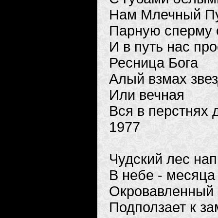
Нам Млечный Пу
Парную сперму 
И в путь нас про
Ресница Бога
Алый взмах зве
Или вечная
Вся в перстнях 
1977
Чудский лес нап
В небе - месяца
Окровавленный 
Подползает к з