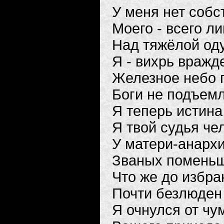
У меня нет собс
Моего - всего л
Над тяжёлой од
Я - вихрь вражд
Железное небо г
Боги не подъемл
Я теперь истина
Я твой судья че
У матери-анархи
Званых поменьш
Что же до избра
Почти безлюден 
Я очнулся от чу