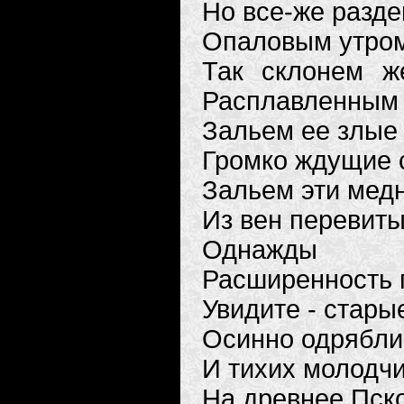
Но все-же разде
Опаловым утром
Так склонем ж
Расплавленным 
Зальем ее злые 
Громко ждущие
Зальем эти мед
Из вен перевиты
Однажды
Расширенность 
Увидите - стары
Осинно одрябли
И тихих молодчи
На древнее Пск