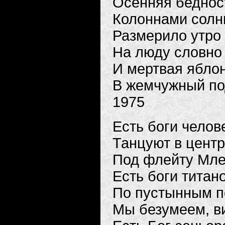
Осенняя беднос
Колоннами солн
Размерило утро
На люду словно
И мертвая ябло
В жемчужный под
1975
Есть боги челов
Танцуют в цент
Под флейту Мле
Есть боги титан
По пустынным п
Мы безумеем, в