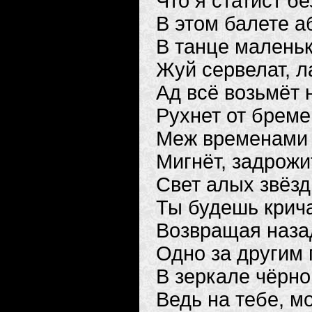
Что я статист б
В этом балете а
В танце маленьк
Жуй сервелат, л
Ад всё возьмёт н
Рухнет от бреме
Меж временами 
Мигнёт, задрожи
Свет алых звёзд
Ты будешь крича
Возвращая наза
Одно за другим 
В зеркале чёрно
Ведь на тебе, м