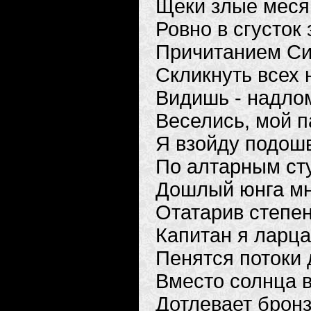
Щеки злые меся
Ровно в сгусток 
Причитанием С
Скликнуть всех 
Видишь - надлом
Веселись, мой па
Я взойду подошв
По алтарным ст
Дошлый юнга мн
Отатарив степе
Капитан я ларц
Пенятся потоки
Вместо солнца в
Дотлевает бронз