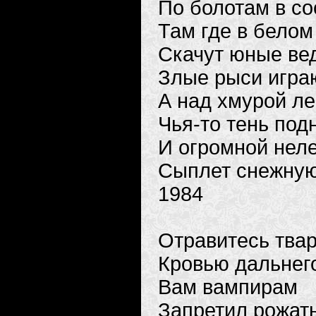
По болотам в со
Там где в белом
Скачут юные вед
Злые рыси игра
А над хмурой ле
Чья-то тень под
И огромной нел
Сыплет снежную
1984
Отравитесь тва
Кровью дальнег
Вам вампирам
Запретил рожат