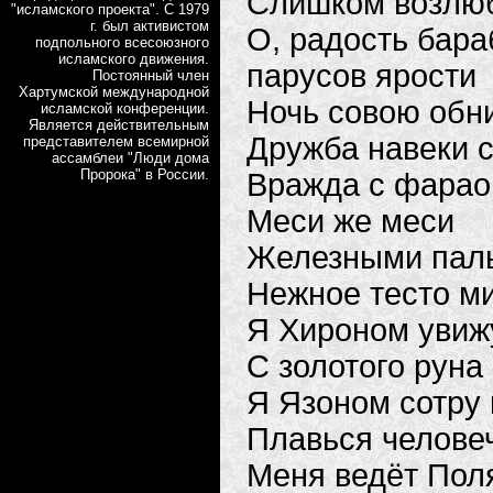
Слишком возлю
"исламского проекта". С 1979
г. был активистом
О, радость бара
подпольного всесоюзного
исламского движения.
парусов ярости
Постоянный член
Хартумской международной
Ночь совою обн
исламской конференции.
Является действительным
Дружба навеки 
представителем всемирной
ассамблеи "Люди дома
Пророка" в России.
Вражда с фарао
Меси же меси
Железными пал
Нежное тесто м
Я Хироном увижу
С золотого руна
Я Язоном сотру
Плавься человеч
Меня ведёт Пол