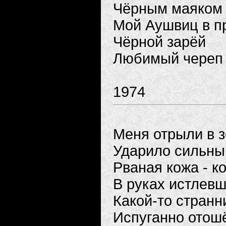
Чёрным маяком
Мой Аушвиц в п
Чёрной зарёй
Любимый череп
1974
Меня отрыли в 
Ударило сильны
Рваная кожа - к
В руках истлев
Какой-то странн
Испуганно отош