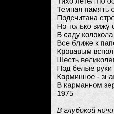
Тихо летел по о
Темная память о
Подсчитана строг
Но только вижу 
В саду колокола
Все ближе к па
Кровавым всполо
Шесть великоле
Под белые руки 
Карминное - зна
В карманном зер
1975
В глубокой ночи