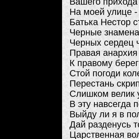
Вашего прихода
На моей улице -
Батька Нестор с
Черные знамена
Черных сердец 
Правая анархия
К правому берег
Стой погоди кол
Перестань скри
Слишком велик 
В эту навсегда 
Выйду ли я в пол
Дай разденусь т
Царственная во