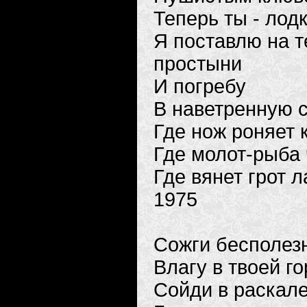
Теперь ты - лодк
Я поставлю на т
простыни
И погребу
В наветренную 
Где нож роняет 
Где молот-рыба 
Где вянет грот л
1975
Сожги бесполезн
Влагу в твоей г
Сойди в раскал