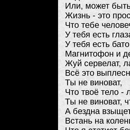
Или, может быт
Жизнь - это прос
Что тебе челове
У тебя есть глаз
У тебя есть бат
Магнитофон и д
Жуй сервелат, л
Всё это выплесн
Ты не виноват,
Что твоё тело -
Ты не виноват, ч
А бездна взыщет
Встань на колен