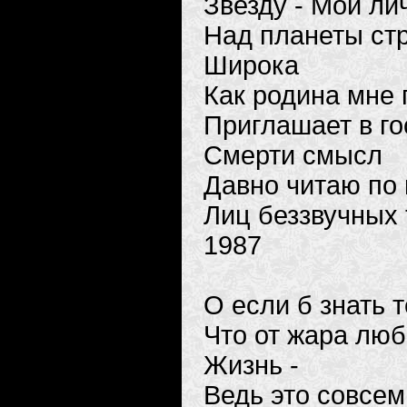
Звезду - Мой л
Над планеты с
Широка
Как родина мне 
Приглашает в го
Смерти смысл
Давно читаю по 
Лиц беззвучных 
1987
О если б знать 
Что от жара люб
Жизнь -
Ведь это совсем