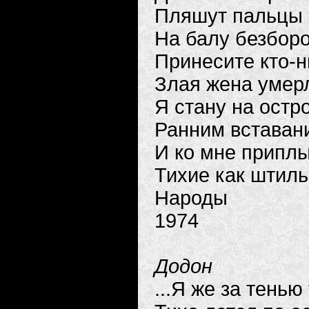
Пляшут пальцы 
На балу безбор
Принесите кто-
Злая жена умерл
Я стану на остр
Ранним вставан
И ко мне приплы
Тихие как штиль
Народы
1974
Додон
...Я же за тенью