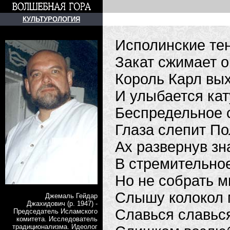
КУЛЬТУРОЛОГИЯ
Исполинские те
Закат сжимает 
Король Карл вых
И улыбается кат
Беспредельное 
Глаза слепит По
Ах развернув зн
В стремительно
Но не собрать м
Слышу колокол 
Джемаль Гейдар
Джахидович (р. 1947) -
Славься славьс
Председатель Исламского
комитета. Исследователь
традиционализма. Идеолог