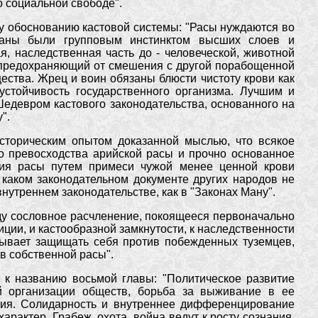
о социальной свободе".
му обоснованию кастовой системы: "Расы нуждаются во
заны были групповым инстинктом высших слоев и
, наследственная часть до - человеческой, животной
 предохраняющий от смешения с другой порабощенной
ства. Жрец и воин обязаны блюсти чистоту крови как
устойчивость государственного организма. Лучшим и
едевром кастового законодательства, основанного на
".
сторическим опытом доказанной мыслью, что всякое
во превосходства арийской расы и прочно основанное
ния расы путем примеси чужой менее ценной крови
 каком законодательном документе других народов не
нутреннем законодательстве, как в "Законах Ману".
ду сословное расчленение, покоящееся первоначально
ции, и кастообразной замкнутости, к наследственности
бывает защищать себя против побежденных туземцев,
 собственной расы".
 к названию восьмой главы: "Политическое развитие
й организации обществ, борьба за выживание в ее
тия. Солидарность и внутреннее дифференцирование
рактер. Грабеж, охота, война ведут к росту сознания,