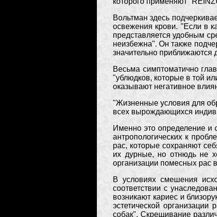
которого применяют "REINZ
Вольтман здесь подчеркива
освежения крови. "Если в к
представляется удобным сре
неизбежна". Он также подче
значительно приближаются др
Весьма симптоматично глав
"ублюдков, которые в той и
оказывают негативное влиян
"Жизненные условия для об
всех вырождающихся индиви
Именно это определение и 
антропологических к пробле
рас, которые сохраняют се
их дурные, но отнюдь не 
организации помесных рас 
В условиях смешения исхо
соответствии с унаследован
возникают кариес и близор
эстетической организации
собак". Скрещивание разли