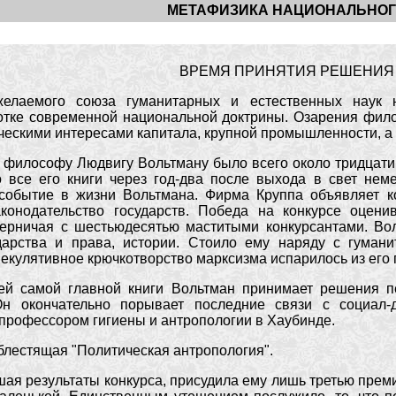
МЕТАФИЗИКА НАЦИОНАЛЬНО
ВРЕМЯ ПРИНЯТИЯ РЕШЕНИЯ
елаемого союза гуманитарных и естественных наук 
тке современной национальной доктрины. Озарения филос
ческими интересами капитала, крупной промышленности, а
 философу Людвигу Вольтману было всего около тридцати,
о все его книги через год-два после выхода в свет нем
событие в жизни Вольтмана. Фирма Круппа объявляет к
конодательство государств. Победа на конкурсе оцени
перничая с шестьюдесятью маститыми конкурсантами. Вол
ударства и права, истории. Стоило ему наряду с гума
пекулятивное крючкотворство марксизма испарилось из его 
ей самой главной книги Вольтман принимает решения п
н окончательно порывает последние связи с социал-д
профессором гигиены и антропологии в Хаубинде.
 блестящая "Политическая антропология".
ая результаты конкурса, присудила ему лишь третью прем