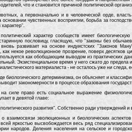
водителей, что и становится причиной политической организ
ивотных, а первоначально и в человеческой орде, власть
основании чувственных восприятии, борьба за господств
 характер".
 политический характер сообществ имеет биологическую
старинную пословицу, гласящую, что "законы без обычаев
 вновь развивает на основе индуистских "Законов Ману
 как некое революционное прозрение, поверх десятков ци
 пользуется как обобщающим выводом из практических дан
льный. Экзистенциальное время у него сжато до предела и 
иалистического материалиста - не осталось уже ни следа, 
е биологического детерминизма, он объясняет и классифиц
 выводит закономерности в процессе образования государст
 на силе право есть социальное выражение физиологичес
пает в девятой главе:
политического развития". Собственно ради утверждений и 
 о взаимосвязи эволюционных и биологических аспектов 
о всей яркостью высвобождается весь ряд специализирова
ории народов. Деления населения на сельское и городско