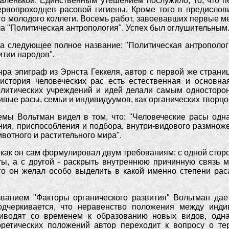
ленькой. Единственным утешением послужило, то, что п
рвопроходцев расовой гигиены. Кроме того в предислови
го молодого коллеги. Восемь работ, завоевавших первые 
а "Политическая антропология". Успех был оглушительным
ла следующее полное название: "Политическая антрополо
итии народов".
нра эпиграф из Эрнста Геккеля, автор с первой же стран
история человеческих рас есть естественная и основная
олитических учреждений и идей делали самым односторо
вые расы, семьи и индивидуумов, как органических творцов
емы Вольтман видел в том, что: "Человеческие расы од
ния, приспособления и подбора, внутри-видового размно
вотного и растительного мира".
 как он сам формулировал двум требованиям: с одной сторон
ты, а с другой - раскрыть внутреннюю причинную связь
го он желал особо выделить в какой именно степени рас
званием "Факторы органического развития" Вольтман да
одчеркивается, что неравенство положения между инди
иводят со временем к образованию новых видов, одна
оретических положений автор переходит к вопросу о те