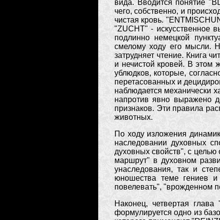
вида. Вводится понятие "
чего, собственно, и происхо
чистая кровь. "ENTMISCHUNG
"ZUCHT" - искусственное в
подлинно немецкой пункту
смелому ходу его мысли. Н
затрудняет чтение. Книга ч
и нечистой кровей. В этом
ублюдков, которые, согласн
перетасованных и децидиро
наблюдается механически х
напротив явно выражено д
признаков. Эти правила ра
животных.
По ходу изложения динамик
наследовании духовных спо
духовных свойств", с целью
маршрут" в духовном разви
унаследования, так и сте
юношества теме гениев и 
повелевать", "врожденном п
Наконец, четвертая глава
формулируется одно из баз