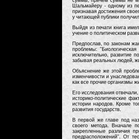
суммы, причем суммы не ма
Шальмайеру - одному из пе
признавая достижения свое
у читающей публики получил
Выйдя из печати книга име
учение о политическом разв
Предпослав, по законам жа
проблемы: "Биологическая 
исключительно, развитие п
забывая реальных людей, жи
Объяснение же этой пробл
изменчивости и унаследова
как все прочие организмы жи
Его исследования отвечали,
историко-политические фак
истории народов. Кроме то
развития государств.
В первой же главе под на
своего метода. Вначале п
закрепленные различия пр
предрасположений". От те