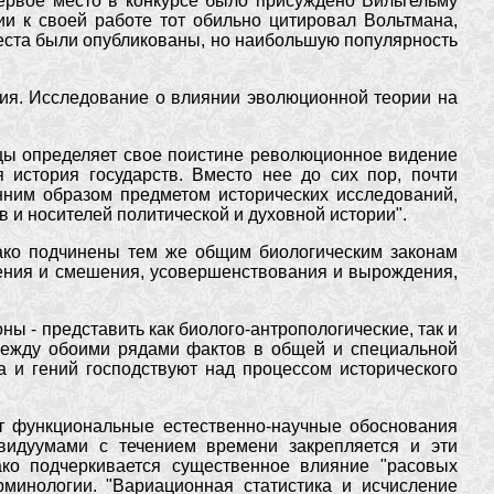
ервое место в конкурсе было присуждено Вильгельму
и к своей работе тот обильно цитировал Вольтмана,
места были опубликованы, но наибольшую популярность
.
гия. Исследование о влиянии эволюционной теории на
ицы определяет свое поистине революционное видение
 история государств. Вместо нее до сих пор, почти
нним образом предметом исторических исследований,
 и носителей политической и духовной истории".
нако подчинены тем же общим биологическим законам
жения и смешения, усовершенствования и вырождения,
ы - представить как биолого-антропологические, так и
 между обоими рядами фактов в общей и специальной
а и гений господствуют над процессом исторического
ет функциональные естественно-научные обоснования
видуумами с течением времени закрепляется и эти
ко подчеркивается существенное влияние "расовых
рминологии. "Вариационная статистика и исчисление