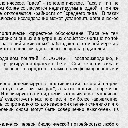
гическое, "раса" - генеалогическое. Раса и тип не
тем более согласуются индивидуумы в одной и той же
 отклоняются крайности от "среднего типа". В таких
огическое исследование может установить органическое
олитически корректное обоснование. "Раса же тем
 своих внешних и внутренних свойствах больше по той
в растений и животных" наблюдаются в точной мере и у
иях исторически одинакового возраста родителей.
ведением понятий "ZEUGUNG" - воспроизведение, и
у цитируется фрагмент Гете: "Спит скрытая сила в
ст, корень, и зародыш - только полусформированные и
тивно полемизирует с противниками расовой теории,
тсутствия "чистых рас", а также против теоретиков
Иронизирует он и над теми, кто исчисляет "миллионы
" существует и как понятие, и тем более как явление.
пы сопротивляются до известной степени слиянию и что
колений снова могут быть совершенно выключены из
является первой биологической потребностью любого