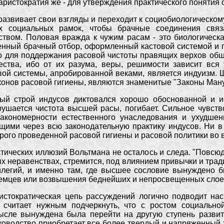
аристократия же - для утверждения практического понятия 
развивает свои взгляды и переходит к социобиологическо
х социальных рамок, чтобы брачные соединения свя
твом. Половая вражда к чужим расам - это биологическая
венный брачный отбор, оформленный кастовой системой и
о для поддержания расовой чистоты правящих верхов обще
ства, ибо от их разума, веры, решимости зависит вся 
ой системы, апробированной веками, является индуизм. Ш
онов расовой гигиены, являются знаменитые "Законы Ману
ный строй индусов диктовался хорошо обоснованной и и
зрушается чистота высшей расы, погибает. Сильное чувст
закономерности естественного унаследования и ухудше
щими через всю законодательную практику индусов. Ни в
рого проведенной расовой гигиены и расовой политики во в
тических иллюзий Вольтмана не осталось и следа. "Повсю
ых неравенствах, стремится, под влиянием привычки и тради
илегий, и именно там, где высшее сословие вынуждено 
емцев или возвышения беднейших и непросвещенных слоев
истократическая цепь рассуждений логично подводит нас
 считает нужным подчеркнуть, что с ростом социально
ысле вынуждена была перейти на другую ступень разви
ководство приобретает все более твердый и напряженный ха