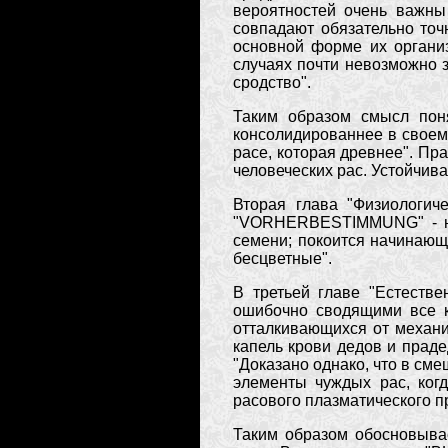
вероятностей очень важны 
совпадают обязательно точ
основной форме их организ
случаях почти невозможно з
сродство".
Таким образом смысл поня
консолидированнее в своем
расе, которая древнее". Пр
человеческих рас. Устойчив
Вторая глава "Физиологич
"VORHERBESTIMMUNG" - нас
семени; покоится начинающ
бесцветные".
В третьей главе "Естеств
ошибочно сводящими все к 
отталкивающихся от механи
капель крови дедов и праде
"Доказано однако, что в см
элементы чуждых рас, ког
расового плазматического п
Таким образом обосновывае