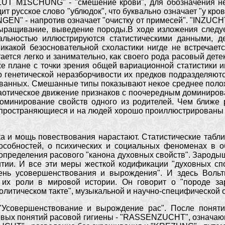
BLUT M1SCHUNG" - "смешение крови", для обозначения н
дит русское слово "ублюдок", что буквально означает "у кров
EN" - напротив означает "очистку от примесей". "INZUCHT
ыращивание, выведение породы.В ходе изложения следует
альностью иллюстрируются статистическими данными, д
икакой безосновательной схоластики нигде не встречает
итается легко и занимательно, как своего рода расовый де
 же плане с точки зрения общей вариационной статистики
о генетической неразборчивости их предков подразделяют
ванных. Смешанные типы показывают некое среднее полож
аотическое движение признаков с поочередным доминирова
оминирование свойств одного из родителей. Чем ближе 
спространяющиеся и на людей хорошо проиллюстрированы
а и мощь повествования нарастают. Статистические табли
собностей, о психических и социальных феноменах в об
 определения расового "канона духовных свойств". Зарод
тии. И все эти меры жесткой кодификации "духовных спо
пень усовершенствования и вырождения". И здесь Воль
их роли в мировой истории. Он говорит о "породе зар
олитическом такте", музыкальной и научно-специфической 
 "Усовершенствование и вырождение рас". После поняти
овых понятий расовой гигиены - "RASSENZUCHT", означающ