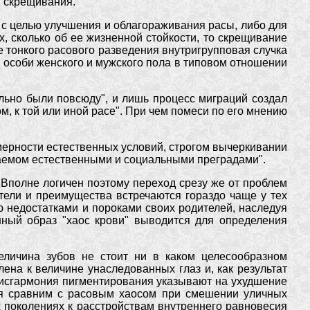
 скрещивания.
 с целью улучшения и облагораживания расы, либо для
х, сколько об ее жизненной стойкости, то скрещивание
е тонкого расового разведения внутригрупповая случка
м особи женского и мужского пола в типовом отношении
льно были повсюду", и лишь процесс миграций создал
, к той или иной расе". При чем помеси по его мнению
мерности естественных условий, строгом вычеркивании
аемом естественными и социальными преградами".
Вполне логичен поэтому переход срезу же от проблем
етели и преимущества встречаются гораздо чаще у тех
ю недостатками и пороками своих родителей, наследуя
нный образ "хаос крови" выводится для определения
личина зубов не стоит ни в каком целесообразном
ена к величине унаследованных глаз и, как результат
 дисгармония пигментирования указывают на ухудшение
ния сравним с расовым хаосом при смешении уличных
 поколениях к расстройствам внутреннего равновесия