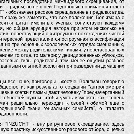
егативных последствий межвидового скрещивания, от
и", - рядом, но не в ней. Под кровью понимается только
" - обозначает расовое скрещивание в пределах вида.
 сразу же заметить, что все положения Вольтмана с
есятки цитат именитых ученых сопутствуют каждому
ся, но общая эрудиция автора при этом нисколько не
тектив, повествующий о хитроумных похождениях чистой
 интересной представляется остроумная классификация
ся на три основных зоологических отряда: смешанных,
ение между родительскими типами; у перетасованных
нием то отца, то матери; у децидированных ублюдков,
расовые типы родителей, тем менее ощутим разброс
 данными опытной зоологии при разведении домашних
цы все чаще, приговоры - жестче. Вольтман говорит о
ществе и, как результат о создании "антропометрии
ышевые клетки плазмы дают человеку "предначертанный
собностей нужны, чтобы уметь измерять как степень
тман решительно переходит к своей любимой еще с
одышевой ткани гениальных семейств", о "таланте
одаренности.
я "INZUCHT" - внутригрупповое скрещивание, здесь
ую практику искусственного расового отбора, с целью