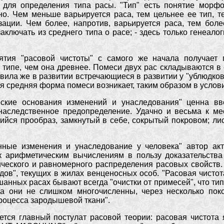
для определения типа расы. "Тип" есть понятие морфоло
но. Чем меньше варьируется раса, тем цельнее ее тип, 
ации. Чем более, напротив, варьируется раса, тем более
аключать из среднего типа о расе; - здесь только генеал
тия "расовой чистоты" с самого же начала получает п
 типе, чем она древнее. Помеси двух рас складываются в
авила же в развитии встречающиеся в развитии у "ублюдко
ая средняя форма помеси возникает, таким образом в услов
еские основания изменений и унаследования" ценна в
ледственное предопределение. Удачно и весьма к мест
ийся прообраз, замкнутый в себе, сокрытый покровом; ли
енные изменения и унаследование у человека" автор ак
арифметическим вычислениям в пользу доказательства о
ческого и равномерного распределения расовых свойств. 
дов", текущих в жилах венценосных особ. "Расовая чистота
ешанных расах бывают всегда "очистки от примесей", что ти
да они не слишком многочисленны, через несколько по
роцесса зародышевой ткани".
тся главный постулат расовой теории: расовая чистота 