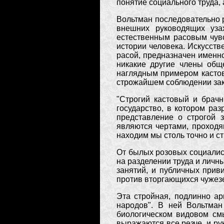
понятие социального труда, 
Вольтман последовательно 
внешних руководящих уза
естественным расовым чувс
истории человека. Искусст
расой, предназначен именн
никакие другие члены обще
наглядным примером кастов
строжайшем соблюдении зак
"Строгий кастовый и брач
государство, в котором ра
представление о строгой 
являются чертами, проходя
находим мы столь точно и ст
От былых розовых социалис
на разделении труда и личн
занятий, и публичных прив
против вторгающихся чужез
Эта стройная, подлинно ар
народов". В ней Вольтман
биологическом видовом см
выражаются все резче, и ру