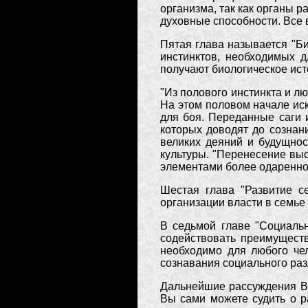
организма, так как органы р
духовные способности. Все 
Пятая глава называется "Би
инстинктов, необходимых д
получают биологическое ист
"Из полового инстинкта и л
На этом половом начале ис
для боя. Переданные саги 
которых доводят до сознан
великих деяний и будущнос
культуры. "Перенесение вы
элементами более одаренной
Шестая глава "Развитие с
организации власти в семье
В седьмой главе "Социальн
содействовать преимуществ
необходимо для любого чел
сознавания социального разл
Дальнейшие рассуждения Во
Вы сами можете судить о р