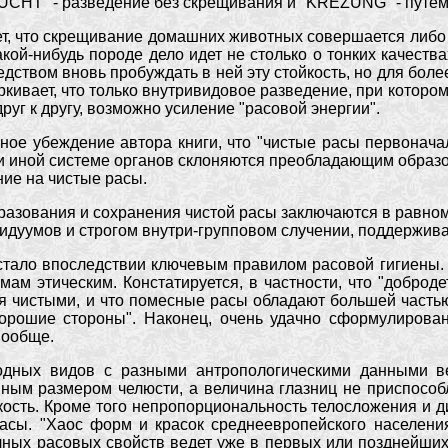
UCHT" - разведение без скрещивания и "KREZUNG" - путем
ет, что скрещивание домашних животных совершается либо
акой-нибудь породе дело идет не столько о тонких качества
дством вновь пробуждать в ней эту стойкость, но для боле
ркивает, что только внутривидовое разведение, при которо
уг к другу, возможно усиление "расовой энергии".
ное убеждение автора книги, что "чистые расы первонача
ли иной системе органов склоняются преобладающим образом
ие на чистые расы.
разования и сохранения чистой расы заключаются в равно
дуумов и строгом внутри-групповом случении, поддержив
стало впоследствии ключевым правилом расовой гигиены. 
мам этическим. Констатируется, в частности, что "доброд
бя чистыми, и что помесные расы обладают большей часть
хорошие стороны". Наконец, очень удачно сформулирова
вообще.
дных видов с разными антропологическими данными ве
ным размером челюсти, а величина глазниц не приспособл
укость. Кроме того непропорциональность телосложения и
 расы. "Хаос форм и красок среднеевропейского населе
чных расовых свойств ведет уже в первых или позднейших