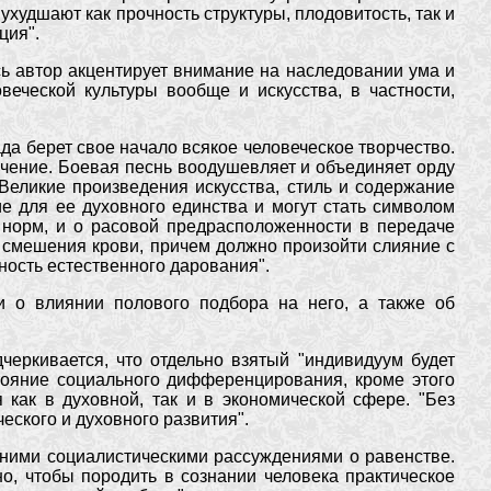
 ухудшают как прочность структуры, плодовитость, так и
ция".
сь автор акцентирует внимание на наследовании ума и
еческой культуры вообще и искусства, в частности,
да берет свое начало всякое человеческое творчество.
ачение. Боевая песнь воодушевляет и объединяет орду
еликие произведения искусства, стиль и содержание
е для ее духовного единства и могут стать символом
 норм, и о расовой предрасположенности в передаче
 смешения крови, причем должно произойти слияние с
ность естественного дарования".
и о влиянии полового подбора на него, а также об
черкивается, что отдельно взятый "индивидуум будет
тояние социального дифференцирования, кроме этого
 как в духовной, так и в экономической сфере. "Без
еского и духовного развития".
ними социалистическими рассуждениями о равенстве.
о, чтобы породить в сознании человека практическое