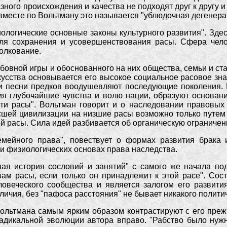
азного происхождения и качества не подходят друг к другу и
вместе по Вольтману это называется "ублюдочная дегенера
ологические основные законы культурного развития". Зде
ля сохранения и усовершенствования расы. Сфера челов
олкование.
юбовной игры и обоснованного на них общества, семьи и ста
кусства основывается его высокое социальное расовое зн
и песни предков воодушевляют последующие поколения. В
ия глубочайшие чувства и волю нации, образуют основани
ти расы". Вольтман говорит и о наследовании правовых
сшей цивилизации на низшие расы возможно только путем
 расы. Сила идей разбивается об органическую ограничен
емейного права", повествует о формах развития брака 
 и физиологических основах права наследства.
ая история сословий и занятий" с самого же начала под
ам расы, если только он принадлежит к этой расе". Сос
овеческого сообщества и является залогом его развития
ичия, без "пафоса расстояния" не бывает никакого политич
льтмана самым ярким образом контрастируют с его преж
адикальной эволюции автора вправо. "Рабство было нужн