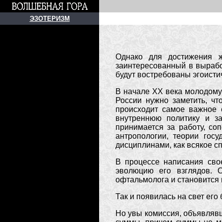
ЭЗОТЕРИЗМ
Однако для достижения ж
заинтересованный в вырабо
будут востребованы эгоисти
В начале XX века молодому
России нужно заметить, чт
происходит самое важное 
внутреннюю политику и за
принимается за работу, со
антропологии, теории гос
дисциплинами, как всякое с
В процессе написания сво
эволюцию его взглядов. О
офтальмолога и становится 
Так и появилась на свет его
Но увы комиссия, объявлявш