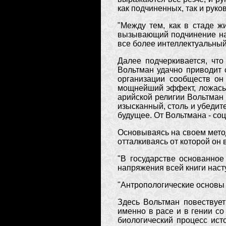
как подчиненных, так и руко
"Между тем, как в стаде ж
вызывающий подчинение на 
все более интеллектуальный
Далее подчеркивается, что
Вольтман удачно приводит 
организации сообществ он
мощнейший эффект, ложась,
арийской религии Вольтман
изысканный, столь и убедите
будущее. От Вольтмана - соц
Основываясь на своем метод
отталкиваясь от которой он
"В государстве основанное
напряжения всей книги насту
"Антропологические основы 
Здесь Вольтман повествует
именно в расе и в гении с
биологический процесс ист