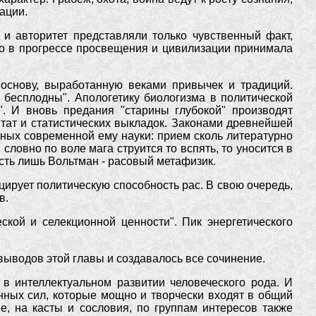
ации.
 и авторитет представляли только чувственный факт,
о в прогрессе просвещения и цивилизации принимала
 основу, выработанную веками привычек и традиций.
 бесплодны". Апологетику биологизма в политической
". И вновь предания "старины глубокой" производят
тат и статистических выкладок. Законами древнейшей
ных современной ему науки: прием сколь литературно
словно по воле мага струится то вспять, то уносится в
есть лишь Вольтман - расовый метафизик.
ирует политическую способность рас. В свою очередь,
в.
кой и селекционной ценности". Пик энергетического
выводов этой главы и создавалось все сочинение.
в интеллектуальном развитии человеческого рода. И
нных сил, которые мощно и творчески входят в общий
е, на касты и сословия, по группам интересов также