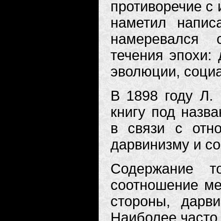
противоречие с 
наметил напис
намеревался 
течения эпохи:
эволюции, соци
В 1898 году Л.
книгу под назв
в связи с отн
дарвинизму и со
Содержание т
соотношение ме
стороны, дарв
Наиболее часто 