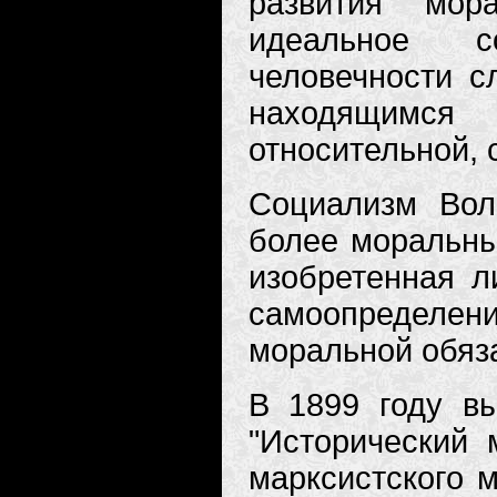
развития мор
идеальное со
человечности с
находящимся
относительной, 
Социализм Вол
более моральны
изобретенная л
самоопределения
моральной обяз
В 1899 году в
"Исторический 
марксистского м