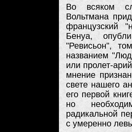
Во всяком сл
Вольтмана прид
французский 
Бенуа, опубл
"Ревисьон", то
названием "Люд
или пролет-арий
мнение признан
свете нашего ан
его первой книг
но необходи
радикальной пе
с умеренно левы