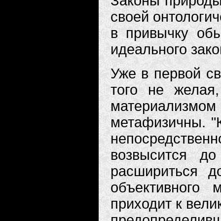
Законы природы
своей онтологич
в привычку обы
идеального зако
Уже в первой св
того не желая
материализмом
метафизичны. "
непосредстве
возвысится до
расшириться д
объективного 
приходит к вел
предопределивш