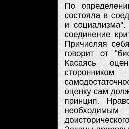
По определени
состояла в сое
и социализма".
соединение крит
Причисляя себя
говорит от "би
Касаясь оце
сторонником
самодостаточн
оценку сам долж
принцип. Нрав
необходимым
доисторическо