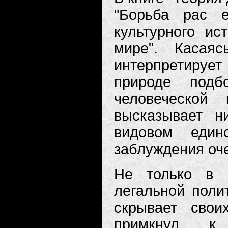
"Борьба рас е
культурного ис
мире". Касая
интерпретирует
природе подб
человеческой
высказывает 
видовом един
заблуждения оче
Не только в 
легальной поли
скрывает свои
примкнул к