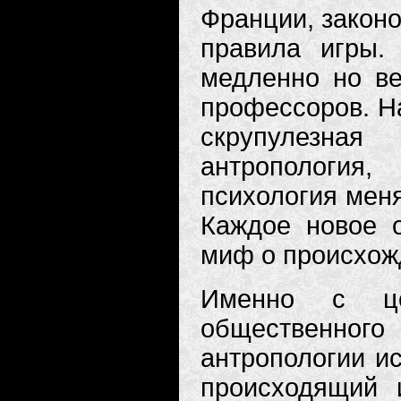
Франции, законо
правила игры.
медленно но ве
профессоров. На
скрупулезна
антропология
психология меня
Каждое новое о
миф о происхож
Именно с це
общественного
антропологии ис
происходящий 