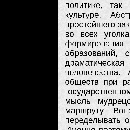
политике, так
культуре. Абс
простейшего за
во всех уголк
формирования
образований, 
драматическа
человечества.
обществ при р
государственно
мысль мудрец
маршруту. Воп
переделывать о
Именно поэтому