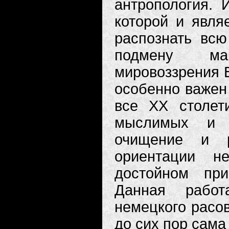
антропология. 
которой и явля
распознать вс
подмену ма
мировоззрения В
особенно важен
все XX столет
мыслимых и 
очищение и р
ориентации н
достойном при
Данная работ
немецкого расов
до сих пор сама