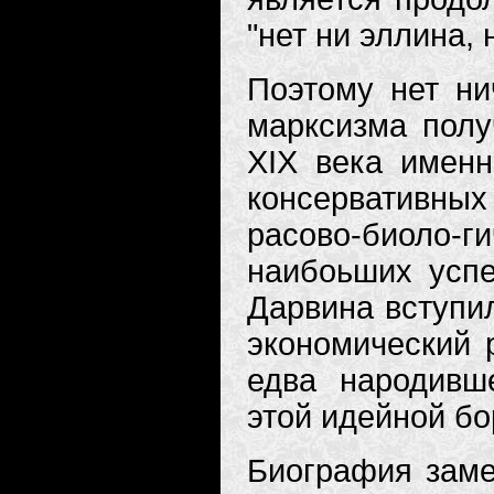
"нет ни эллина, 
Поэтому нет ни
марксизма полу
XIX века именн
консервативных 
расово-биоло-г
наибоьших успе
Дарвина вступил
экономический 
едва народивш
этой идейной бо
Биография заме