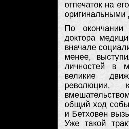
отпечаток на ег
оригинальными 
По окончании 
доктора медици
вначале социали
менее, выступ
личностей в м
великие движ
революции, 
вмешательство
общий ход событ
и Бетховен выз
Уже такой трак