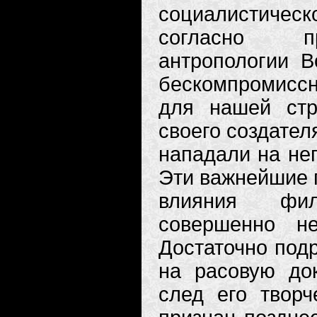
социалистическ
согласно пр
антропологии В
бескомпромисс
для нашей стр
своего создател
нападали на нег
Эти важнейшие 
влияния фил
совершенно н
Достаточно под
на расовую док
след его творч