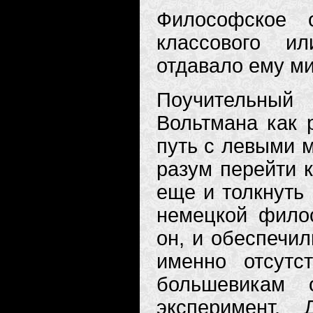
Философское 
классового и
отдавало ему ми
Поучительны
Вольтмана как р
путь с левыми м
разум перейти к
еще и толкнуть 
немецкой филос
он, и обеспечил
именно отсутс
большевикам 
эксперимент. 