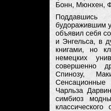
Бонн, Мюнхен, Ф
Поддавшись
будоражившим у
объявил себя с
и Энгельса, в 
книгами, но к
немецких уни
совершенно др
Спинозу, Ма
Сенсационные
Чарльза Дарви
симбиоз модны
классического 