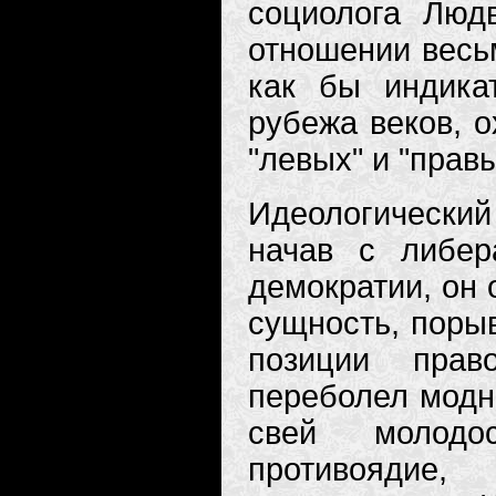
социолога Людв
отношении весь
как бы индика
рубежа веков, 
"левых" и "прав
Идеологический
начав с либер
демократии, он 
сущность, порыв
позиции прав
переболел модно
свей молодо
противоядие,