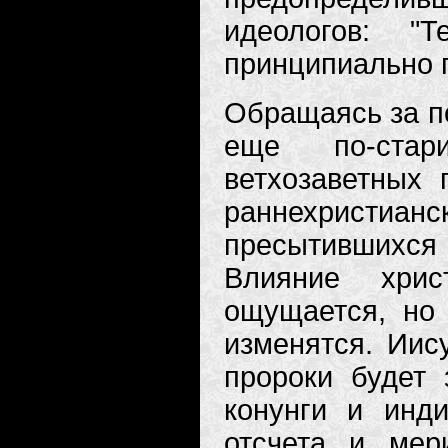
идеологов: "
принципиально г
Обращаясь за п
еще по-стар
ветхозаветных 
раннехристианс
пресытившихся
Влияние хрис
ощущается, но 
изменятся. Иис
пророки будет 
конунги и инд
отсчета и мер