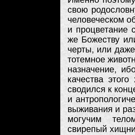
свою родословн
человеческом об
и процветание 
же Божеству ил
черты, или даже
тотемное животн
назначение, иб
качества этого
сводился к кон
и антропологич
выживания и раз
могучим тело
свирепый хищни