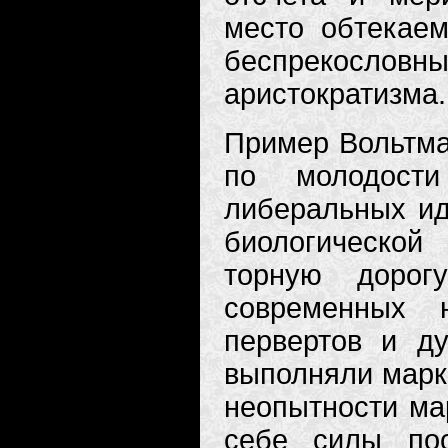
место обтекаем
беспрекосл
аристократизма.
Пример Вольтма
по молодости
либеральных ид
биологическо
торную дорогу
современных 
первертов и д
выполняли марк
неопытности ма
себе силы пос