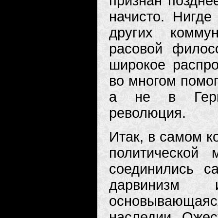
признан поздне
начисто. Нигде
других комму
расовой филос
широкое распро
во многом помог
а не в Герм
революция.
Итак, в самом к
политической 
соединились с
дарвинизм 
основывающа
наследии. Ожес