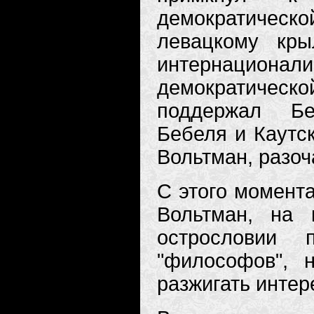
демократичес
левацкому кры
интернационал
демократичес
поддержал Бе
Бебеля и Каутск
Вольтман, разоч
С этого момента
Вольтман, на 
острословии 
"философов", 
разжигать интер