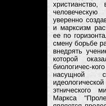
христианство,
человеческую
уверенно созда
и марксизм рас
ее по горизонт
смену борьбе ра
внедрять учени
которой оказ
биологичес-к
насущной с
идеологическ
этнического м
Маркса "Проле
является продо