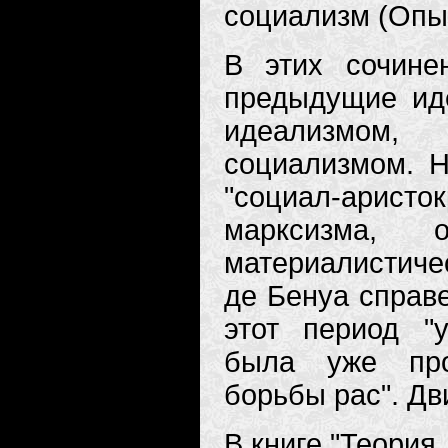
социализм (Опыт
В этих сочине
предыдущие ид
идеализмом,
социализмом. Н
"социал-аристок
марксизма,
материалистичес
де Бенуа справе
этот период "
была уже про
борьбы рас". Дв
В книге "Теория