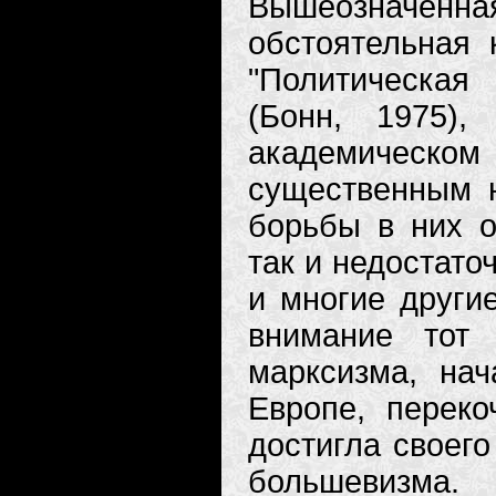
Вышеозначенна
обстоятельная
"Политическая
(Бонн, 1975),
академическом
существенным н
борьбы в них о
так и недостато
и многие други
внимание тот
марксизма, на
Европе, переко
достигла своего
большевиз