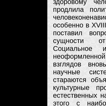
здоровому чел
продлила полит
человеконенавис
особенно в XVII
поставил вопр
сущности от
Социальное 
неоформленн
взглядов внов
научные сист
стараются объя
культурные п
естественных на
этого с наиб