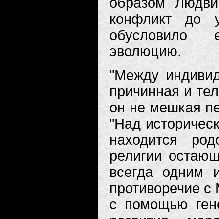
образом Людви
конфликт до у
обусловило 
эволюцию.
"Между индивид
причинная и тел
он не мешкая пе
"Над историчес
находится род
религии остающ
всегда одним 
противоречие с 
с помощью гене