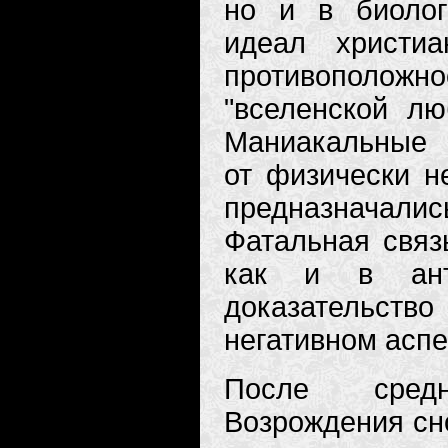
но и в биолог
идеал христи
противоположнос
"вселенской лю
Маниакальные 
от физически н
предназначали
Фатальная связ
как и в ант
доказательст
негативном аспе
После средн
Возрождения сн