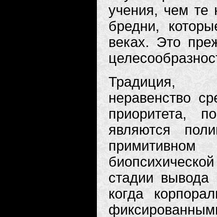
учения, чем те
бредни, котор
веках. Это преж
целесообразност
Традиция, п
неравенство ср
приоритета, п
являются пол
примитивном
биопсихической
стадии вывода 
когда корпора
фиксированными