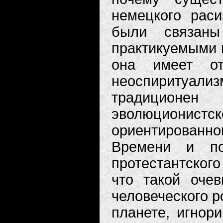
немецкого рас
были связаны
практикуемыми в
она имеет о
неоспиритуа
традиционе
эволюциони
ориентирован
Времени и по 
протестантского
что такой оче
человеческого р
планете, игнори