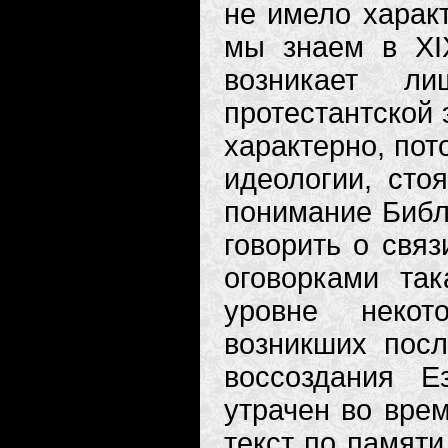
не имело харак
мы знаем в XI
возникает ли
протестантской 
характерно, пот
идеологии, сто
понимание Библи
говорить о связ
оговорками та
уровне некот
возникших посл
воссоздания Е
утрачен во врем
текст по памяти