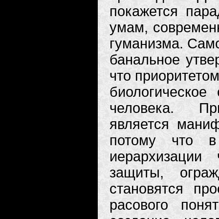
покажется пар
умам, современ
гуманизма. Само
банальное утвер
что приоритетом
биологическое 
человека. Пр
является маниф
потому что в
иерархизации
защиты, огра
становятся пр
расового поня