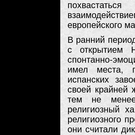
похвастатьс
взаимодейст
европейского ма
В ранний период
с открытием 
спонтанно-эмо
имел места, 
испанских заво
своей крайней ж
тем не менее
религиозный х
религиозного пр
они считали дик