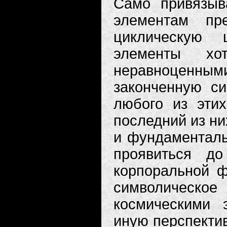
Само привязыв
элементам пр
циклическую ц
элементы хо
неравноценн
законченную си
любого из эти
последний из ни
и фундаментал
проявиться д
корпоральной ф
символическое
космическими 
иную перспекти