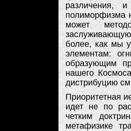
различения, 
полиморфизма н
может метод
заслуживающу
более, как мы у
элементам: огн
образующим про
нашего Космос
дистрибуцию см
Приоритетная ие
идет не по рас
четким доктри
метафизике тр