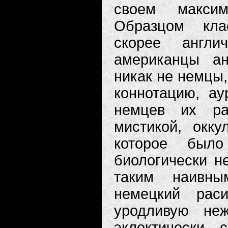
своем максим
Образцом кла
скорее англ
американцы ан
никак не немцы
коннотацию, ау
немцев их ра
мистикой, окку
которое был
биологически н
таким наивны
немецкий рас
уродливую неж
эклектически 