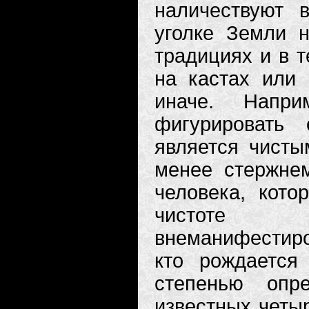
наличествуют 
уголке Земли н
традициях и в т
на кастах или 
иначе. Напр
фигурировать 
является чисты
менее стержнем
человека, кото
чистоте
внеманифестиро
кто рождаетс
степенью опр
известных четыр