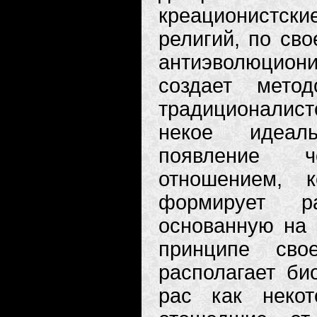
креационистс
религий, по св
антиэволюцион
создает мето
традиционалис
некое идеаль
появление ч
отношением, 
формирует ра
основанную на 
принципе св
располагает би
рас как неко