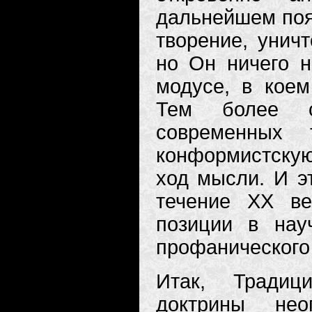
дальнейшем пояс
творение, уничт
но Он ничего н
модусе, в коем
Тем более с
современных т
конформистскую
ход мысли. И эт
течение XX в
позиции в нау
профанического
Итак, Традиц
доктрины не