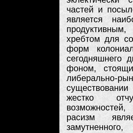
частей и посыл
является наиб
продуктивным
хребтом для со
форм колониа
сегодняшнего д
фоном, стоящ
либерально-р
существовани
жестко отч
возможностей,
расизм явл
замутненного,