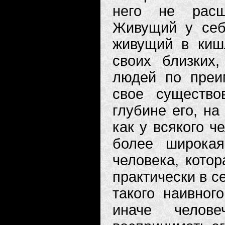
него не расш
Живущий у себ
живущий в киш
своих близких
людей по преи
свое существо
глубине его, на
как у всякого ч
более широка
человека, котор
практически в с
такого наивног
иначе челове