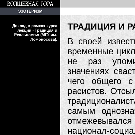
ЭЗОТЕРИЗМ
ТРАДИЦИЯ И Р
Доклад в рамках курса
лекций «Традиция и
Реальность» (МГУ им.
В своей извест
Ломоносова).
временные циклы
не раз упоми
значениях свас
чего общего с
расистов. Отсыл
традиционалист
самым однозна
отмежевывался
национал-соци