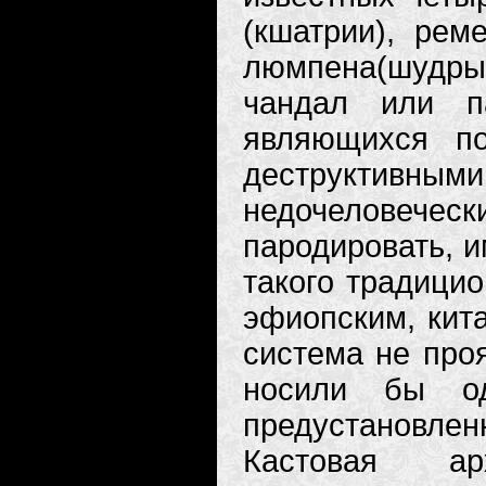
(кшатрии), рем
люмпена(шудры
чандал или п
являющихся п
деструктивн
недочеловече
пародировать, и
такого традицио
эфиопским, кита
система не проя
носили бы од
предустановл
Кастовая ар