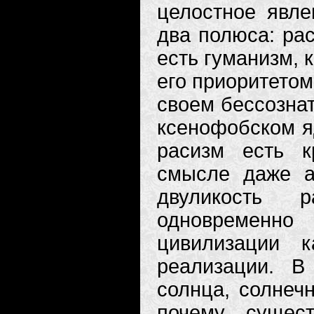
целостное явле
два полюса: ра
есть гуманизм, 
его приоритетом
своем бессозна
ксенофобском я
расизм есть к
смысле даже а
двуликость 
одновременн
цивилизации 
реализации. В
солнца, солнеч
почему сущест