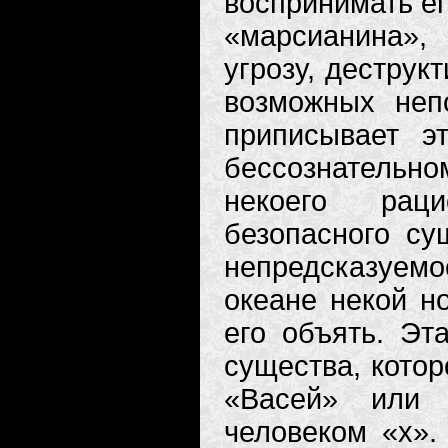
воспринимать ег
«марсианина»,
угрозу, деструк
возможных неп
приписывает э
бессознательно
некоего рацио
безопасного су
непредсказуемо
океане некой н
его объять. Эт
существа, котор
«Васей» или 
человеком «x». 