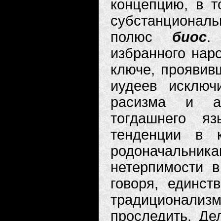
концепцию, в т
субстанциональ
полюс
биос
.
избранного нар
ключе, проявив
иудеев исключ
расизма и а)
тогдашнего яз
тенденции в к
родоначальника
нетерпимости в
говоря, единст
традиционали
проследить. Де