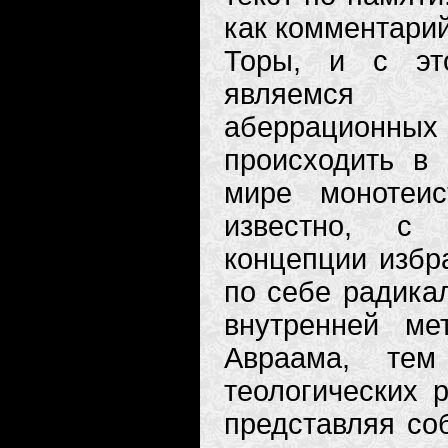
как комментарий
Торы, и с эт
являемся с
аберрационны
происходить в 
мире монотеис
известно, с 
концепции избра
по себе радика
внутренней ме
Авраама, те
теологических 
представляя со