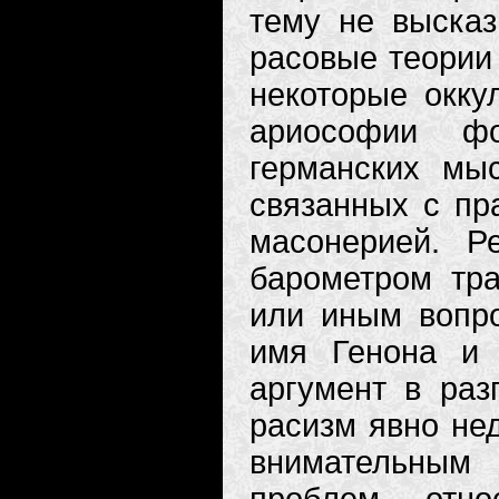
тему не высказ
расовые теории 
некоторые окку
ариософии ф
германских мы
связанных с пр
масонерией. Р
барометром тра
или иным вопро
имя Генона и 
аргумент в раз
расизм явно нед
внимательным 