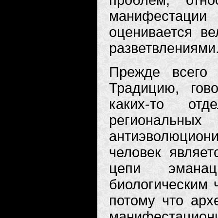
проблем, отн
манифестации 
оценивается ве
разветвлениями
Прежде всего 
Традицию, гов
каких-то отд
региональных
антиэволюцио
человек являет
цепи эманац
биологическим 
потому что арх
манифестацион