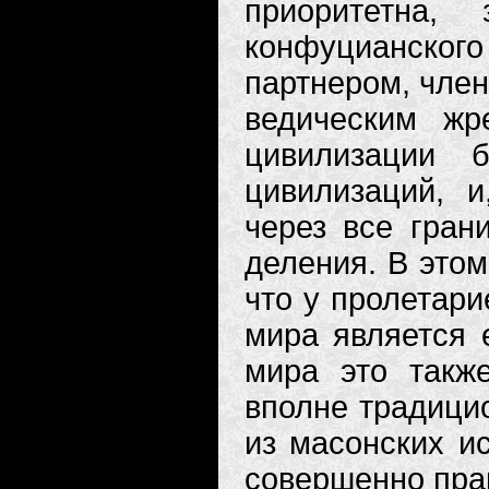
приоритетна,
конфуцианского
партнером, член
ведическим жр
цивилизации 
цивилизаций, и
через все гран
деления. В этом
что у пролетари
мира является 
мира это такж
вполне традицио
из масонских и
совершенно пра