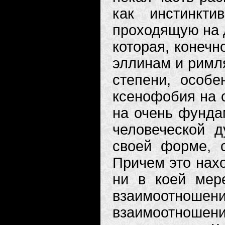
как инстинкт
проходящую на 
которая, конечн
эллинам и римл
степени, особе
ксенофобия на с
на очень фунда
человеческой д
своей форме, 
Причем это нахо
ни в коей мер
взаимоотнош
взаимоотношен