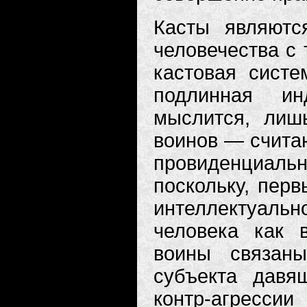
Касты являютс
человечества с 
кастовая систе
подлинная ин
мыслится, ли
воинов — счита
провиденциаль
поскольку, пер
интеллектуальн
человека как 
воины связаны
субъекта давя
контр-агресс