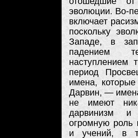
отошедшие от
эволюции. Во-пе
включает расизм
поскольку эвол
Западе, в за
падением те
наступлением т
период Просве
имена, которые
Дарвин, — имена
не имеют ник
дарвинизм и 
огромную роль 
и учений, в 