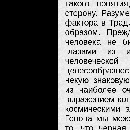
такого поняти
сторону. Разуме
фактора в Трад
образом. Преж
человека не би
глазами из и
человеческо
целесообразност
некую знаковую
из наиболее о
выражением кот
космическими э
Генона мы може
то, что черная