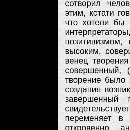
сотворил чело
этим, кстати го
что хотели бы 
интерпретато
позитивизмом, 
высоким, совер
венец творения 
совершенный, (
творение было 
создания возник
завершенный 
свидетельствуе
переменяет в
откровенно ан