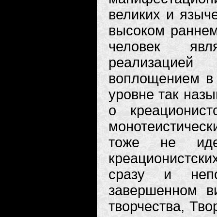
великих и языче
высоком раннем
человек явл
реализацией 
воплощением в
уровне так назы
о креационист
монотеистически
тоже не иде
креационистских
сразу и непо
завершенном ви
творчества, Тво