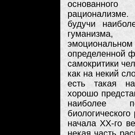
основанног
рационализме. 
будучи наибол
гуманизма, 
эмоциональном
определенной ф
самокритики чел
как на некий сл
есть такая на
хорошо представ
наиболее по
биологического 
начала XX-го в
некая часть ра