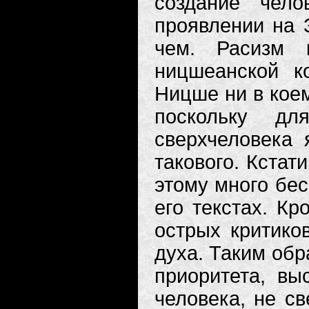
создание чел
проявлении на З
чем. Расизм 
ницшеанской к
Ницше ни в коем
поскольку д
сверхчеловека 
такового. Кстат
этому много бес
его текстах. Кр
острых критиков
духа. Таким обр
приоритета, вы
человека, не св