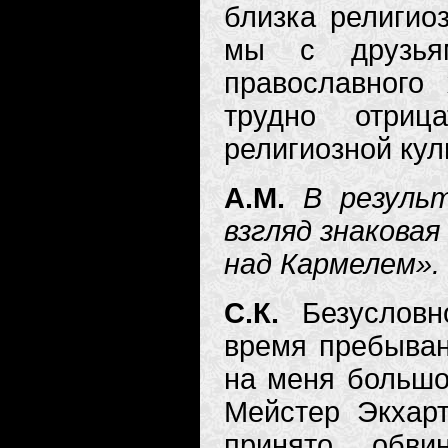
близка религио
мы с друзья
православного
трудно отриц
религиозной кул
А.М.
В резуль
взгляд знаковая
над Кармелем».
С.К.
Безуслов
время пребыван
на меня большо
Мейстер Экхарт
принято обви