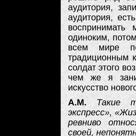
аудитория, зап
аудитория, ест
воспринимать 
одиноким, потом
всем мире п
традиционным к
солдат этого во
чем же я зани
искусство нового
А.М.
Такие т
экспресс», «Жиз
ревниво отно
своей, непонятн