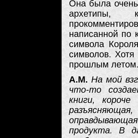
Она была очень
архетипы,
прокомментиро
написанной по к
символа Короля
символов. Хотя
прошлым летом.
А.М.
На мой взг
что-то создае
книги, короче
разъясняюща
оправдывающа
продукта. В д