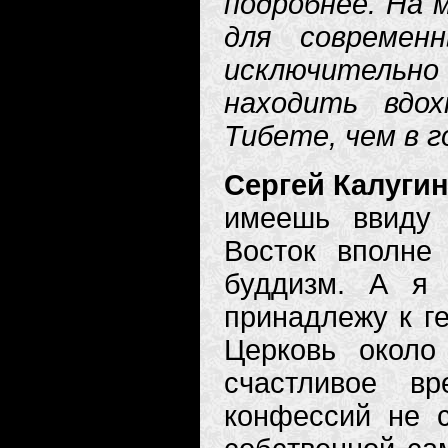
подробнее. На 
для современ
исключительно 
находить вдо
Тибете, чем в г
Сергей Калугин
имеешь ввиду 
Восток вполне 
буддизм. А я 
принадлежу к г
Церковь около
счастливое вр
конфессий не 