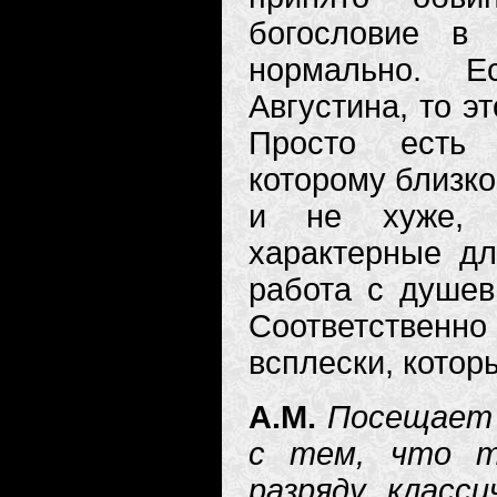
богословие в 
нормально. Е
Августина, то э
Просто есть 
которому близк
и не хуже, ч
характерные дл
работа с душев
Соответствен
всплески, кото
А.М.
Посещает 
с тем, что т
разряду класс