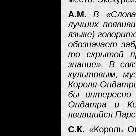
А.М.
В «Слова
лучших появивш
языке) говоритс
обозначает заб
то скрытой п
знание». В св
культовым, му
Короля-Ондатр
бы интересно 
Ондатра и Ко
явившийся Пар
С.К.
«Король О