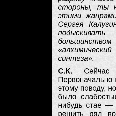
стороны, ты 
этими жанрами
Сергея Калуги
подыскивать
большинством
«алхимически
синтеза».
С.К.
Сейчас
Первоначально 
этому поводу, н
было слабостью
нибудь стае — 
решить ряд воп