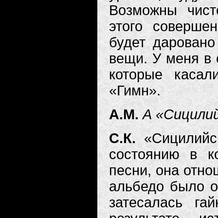
Возможны чист
этого соверше
будет даровано
вещи. У меня в 
которые каса
«Гимн».
А.М.
А «Сицилий
С.К.
«Сицилийс
состоянию в к
песни, она отно
альбедо было о
затесалась га