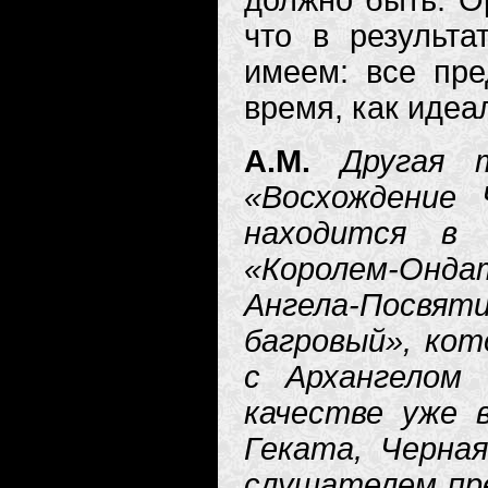
должно быть. Ор
что в результа
имеем: все пре
время, как идеа
А.М.
Другая 
«Восхождение 
находится в 
«Королем-Онда
Ангела-Посв
багровый», ко
с Архангелом
качестве уже 
Геката, Черная
слушателем пр