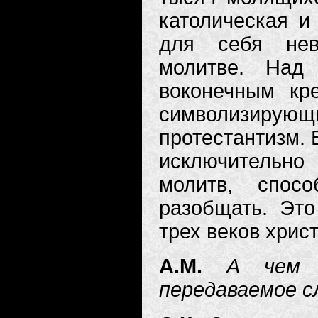
католическая и 
для себя нев
молитве. На
воконечным кр
символизирую
протестантизм. 
исключительно
молитв, спос
разобщать. Это
трех веков хрис
А.М.
А чем 
передаваемое 