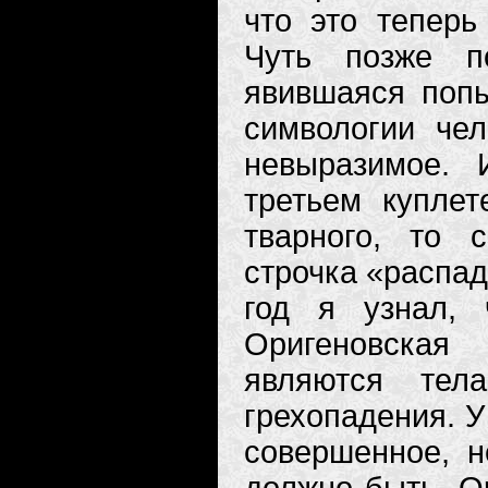
что это теперь
Чуть позже п
явившаяся попы
символогии чел
невыразимое.
третьем купле
тварного, то 
строчка «распад
год я узнал, 
Оригеновская
являются тел
грехопадения. 
совершенное, н