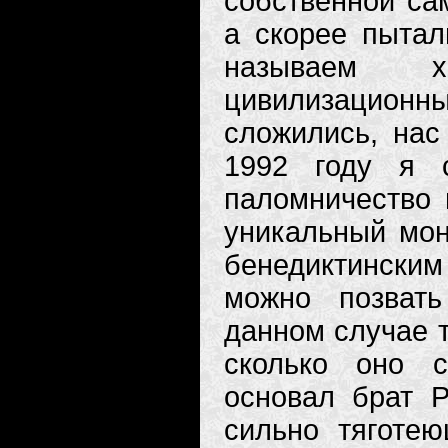
собственной са
а скорее пытал
называем х
цивилизационн
сложились, нас
1992 году я 
паломничество 
уникальный мон
бенедиктински
можно позвать
данном случае т
сколько оно с
основал брат Р
сильно тяготею