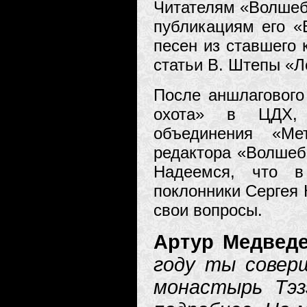
Читателям «Волшеб
публикациям его «В
песен из ставшего 
статьи В. Штепы «Л
После аншлагового
охота» в ЦДХ, в
объединения «Ме
редактора «Волшеб
Надеемся, что в
поклонники Сергея 
свои вопросы.
Артур Медвед
году ты совер
монастырь Тэз