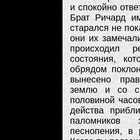
и спокойно отве
Брат Ричард им
старался не по
они их замечал
происходил р
состояния, ко
обрядом поклон
вынесено прав
землю и со с
половиной часов
действа прибл
паломников 
песнопения, в 