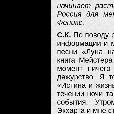
начинает раст
Россия для ме
Феникс.
С.К.
По поводу 
информации и м
песни «Луна н
книга Мейстера
момент ничего
дежурство. Я т
«Истина и жизнь
течении ночи т
события. Утр
Экхарта и мне с