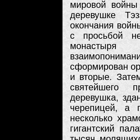
мировой войны
деревушке Тэ
окончания войн
с просьбой не
монастыря 
взаимопониман
сформирован орд
и вторые. Зате
святейшего 
деревушка, зда
черепицей, а 
несколько храм
гигантский пал
тысяч молящих