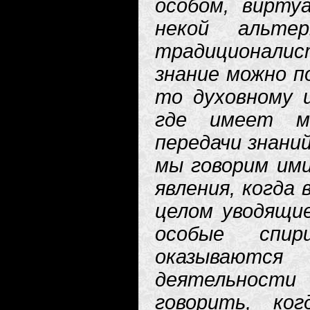
особом, вирту
некой альте
традиционали
знание можно п
то духовному ц
где имеет м
передачи знаний
мы говорим им
явления, когда 
целом уводящие
особые спир
оказываются
деятельности
говорить, ко