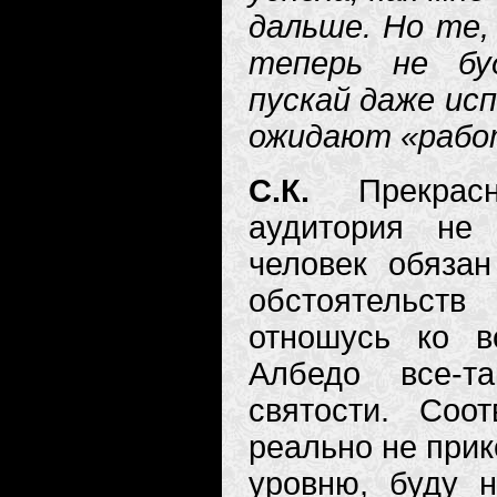
дальше. Но те,
теперь не буд
пускай даже ис
ожидают «работ
С.К.
Прекра
аудитория не 
человек обязан
обстоятельств
отношусь ко в
Албедо все-т
святости. Соот
реально не прик
уровню, буду н