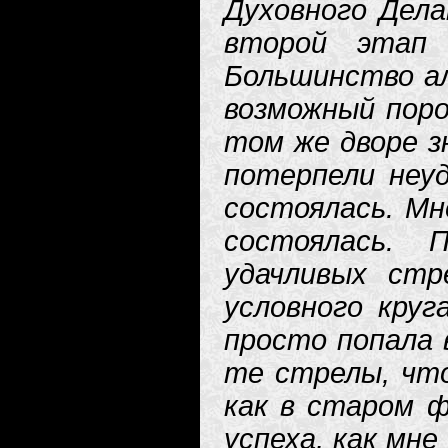
Духовного Дела
второй этап
Большинство ал
возможный поро
том же дворе з
потерпели неуд
состоялась. Мн
состоялась.
удачливых стр
условного круг
просто попала в
те стрелы, что
как в старом ф
успеха, как мн