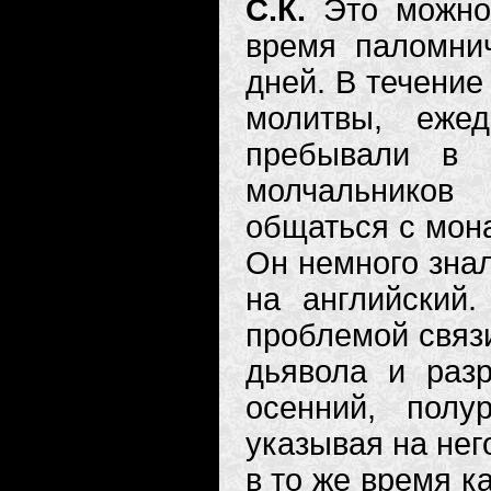
С.К.
Это можно
время паломни
дней. В течение
молитвы, ежед
пребывали в 
молчальнико
общаться с мон
Он немного знал
на английский
проблемой связи
дьявола и раз
осенний, полу
указывая на нег
в то же время к