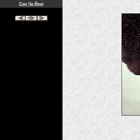
Сон Ча Йонг