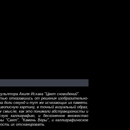
ульптора Акиля Исхака "Цвет сновидений".
стью отказавшись от решения изобразительно-
на доли секунд и тут же исчезающих из памяти.
ивописную картину, в точный визуальный образ,
ом смысле, как это понимали абстракционисты и
скую каллиграфию, и бесконечное множество
 "Свет", "Камень Веры", и каллиграфическое
ность их отсканировать.