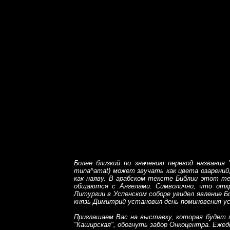
Более близкий по значению перевод названия 
muna^amat) может звучать как цвета озарений,
как наяву.
В арабском тексте Библии этот терми
общаются с Ангелами. Символично, что откр
Литургии в Успенском соборе увидел явление 
князь Димитрий установил день поминовения ус
Приглашаем Вас на выставку, которая будет 
"Каширская", обогнуть забор Онкоцентра. Ежедневн