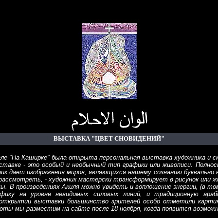
ВЫСТАВКА "ЦВЕТ СНОВИДЕНИЙ"
ле "На Каширке" была открыта персональная выставка художника и ск
ставке - это особый и необычный тип графики или живописи. Полно
ник дает изображения миров, являющихся нашему сознанию буквально 
рассмотреть, - художник мастерски трансформирует в рисунок или ж
ы. В произведениях Акиля можно увидеть и воплощение энергии, (в т
афику на уровне невидимых силовых линий, и традиционную араб
 открытии выставки большинство зрителей особо отметили картины
боты мы разместим на сайте после 18 ноября, когда появится возмож