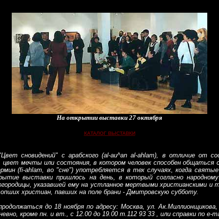
На открытии выставки 27 октября
КАТАЛОГ ВЫСТАВКИ
"Цвет сновидений" с арабского (al-au^an al-ahlam), в отличие от с
 цвет мечты или состояния, в котором человек способен общаться с
н (fi-ahlam, во "сне") употребляется в тех случаях, когда святые
ытие выставки пришлось на день, в который согласно народному
Богородицы, указавшей ему на устланное мертвыми христианскими и 
опших христиан, павших на поле брани - Дмитровскую субботу.
продолжаться до 18 ноября по
адресу: Москва, ул. Ак.Миллионщикова
о, кроме пн. и вт., с 12.00 до 19.00 т.112 93 33 , или справки по e-ma